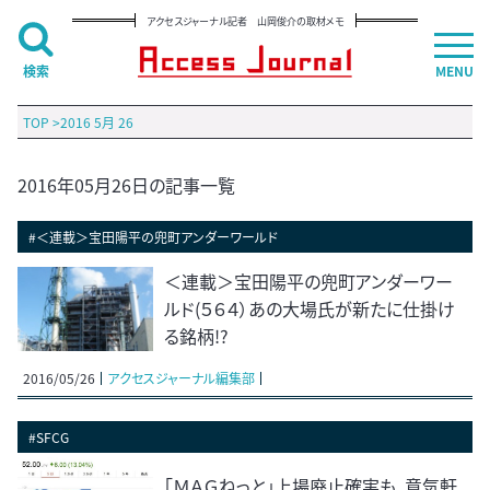
アクセスジャーナル記者 山岡俊介の取材メモ
検索
MENU
TOP
>
2016 5月 26
2016年05月26日の記事一覧
#＜連載＞宝田陽平の兜町アンダーワールド
＜連載＞宝田陽平の兜町アンダーワー
ルド(５６４）あの大場氏が新たに仕掛け
る銘柄!?
2016/05/26
アクセスジャーナル編集部
#SFCG
「ＭＡＧねっと」上場廃止確実も、意気軒