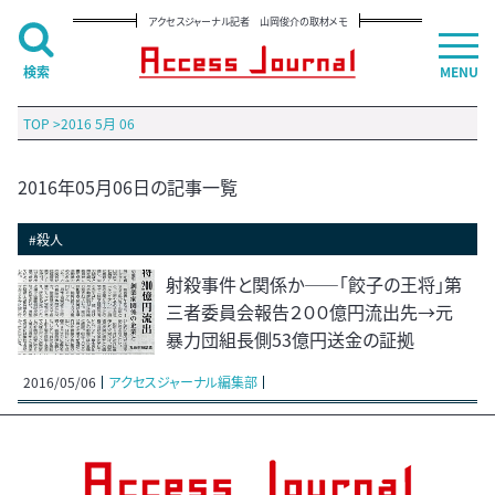
アクセスジャーナル記者 山岡俊介の取材メモ
検索
MENU
TOP
>
2016 5月 06
2016年05月06日の記事一覧
#殺人
射殺事件と関係か――「餃子の王将」第
三者委員会報告２００億円流出先→元
暴力団組長側53億円送金の証拠
2016/05/06
アクセスジャーナル編集部