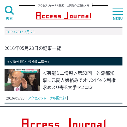
アクセスジャーナル記者 山岡俊介の取材メモ
検索
MENU
TOP
>
2016 5月 23
2016年05月23日の記事一覧
#＜新連載＞「芸能ミニ情報」
＜芸能ミニ情報＞第52回 舛添都知
事に元愛人娘絡みでオリンピック利権
求めスリ寄る大手マスコミ
2016/05/23
アクセスジャーナル編集部