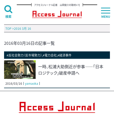
アクセスジャーナル記者 山岡俊介の取材メモ
検索
MENU
TOP
>
2016 3月 16
2016年03月16日の記事一覧
#反社会勢力（反市場勢力）,#電力会社,#経済事件
一時、松浦大助側近が参事――「日本
ロジテック」破産申請へ
2016/03/16
yamaoka