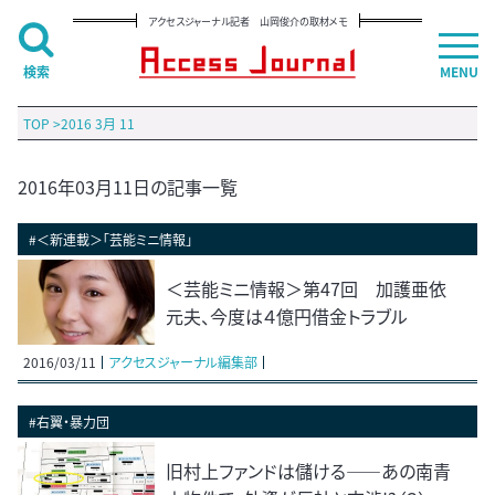
アクセスジャーナル記者 山岡俊介の取材メモ
検索
MENU
TOP
>
2016 3月 11
2016年03月11日の記事一覧
#＜新連載＞「芸能ミニ情報」
＜芸能ミニ情報＞第47回 加護亜依
元夫、今度は４億円借金トラブル
2016/03/11
アクセスジャーナル編集部
#右翼・暴力団
旧村上ファンドは儲ける――あの南青