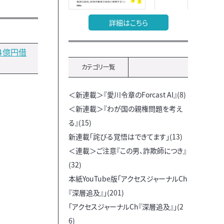
詳細はこちら
４億円借
カテゴリ一覧
＜新連載＞『愛川令章のForcast AI』(8)
＜新連載＞『わが国の親権問題を考え
る』(15)
新連載「詫びる覚悟はできてます」(13)
＜連載＞ご注意『この男、詐欺師につき』
(32)
本紙YouTube版「アクセスジャーナルCh
『深層追及』」(201)
「アクセスジャーナルCh『深層追及』」(2
6)