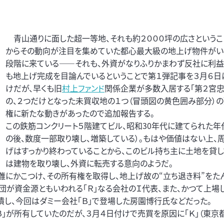
青山通りに面した超一等地、それも約２０００坪の広さというこ
からその動向が注目を集めていた都心最大級の地上げ物件がい
段階に来ている――それも、外資がなりふりかまわず反社に利益
も地上げ完成を目論んでいるということで第１弾記事を３月６日
けだが、早くも旧
村上ファンド
関係企業が多数入居する「第２宮忠
の、２つだけとなった未買収地の１つ（冒頭図の黄色囲み部分）
権に新たな動きがあったので追加報告する。
この鉄筋コンクリート５階建てビル、昭和30年代に建てられた年
の後、数度一部取り壊し、増築している）。もはや価値はない上、
げはすっかり終わっていることから、このビル持ち主に土地を貸
は建物を取り壊し、外資に転売する意向のようだ。
難にかこつけ、その所有権を取得し、地上げ故の“立ち退き料”をた
団が資金源ともいわれる「Ｒ」なる会社のＩ代表、また、かつて上場
潰し、今回はダミー会社「Ｂ」で登場した房園博行氏などだった。
」が所有していたのだが、３月４日付けで売買を原因に「Ｋ」（東京