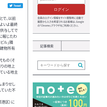
ログイン
とで、以前
会員のログイン情報をサイト閲覧時に自動で
履歴から入力を希望されるお客様は、Google
よいよ最終
の『Chrome』ブラウザをご利用ください。
供与してで
に報じたわ
ビル」隣
記事検索
の建物所有
代もの（そ
周りの地上
している地主
んまりせし
していた不
都港区）に