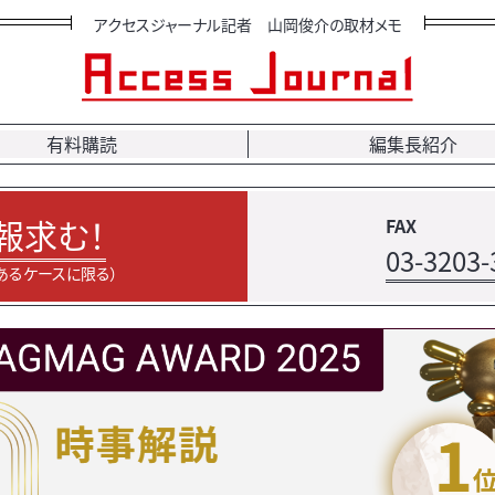
アクセスジャーナル記者 山岡俊介の取材メモ
有料購読
編集長紹介
報求む！
FAX
03-3203-
あるケースに限る）