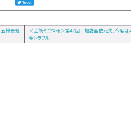
）五輪景気
＜芸能ミニ情報＞第47回 加護亜依元夫、今度は
金トラブル