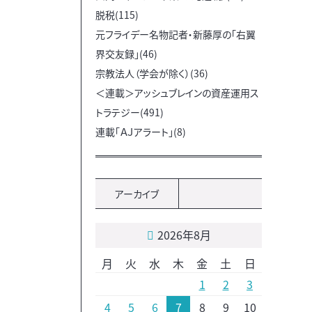
脱税(115)
元フライデー名物記者・新藤厚の「右翼
界交友録」(46)
宗教法人（学会が除く）(36)
＜連載＞アッシュブレインの資産運用ス
トラテジー(491)
連載「ＡＪアラート」(8)
アーカイブ
2026年8月
月
火
水
木
金
土
日
1
2
3
4
5
6
7
8
9
10