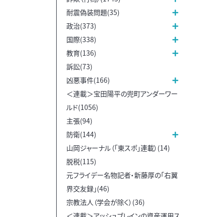
耐震偽装問題(35)
政治(373)
国際(338)
教育(136)
訴訟(73)
凶悪事件(166)
＜連載＞宝田陽平の兜町アンダーワー
ルド(1056)
主張(94)
防衛(144)
山岡ジャーナル（「東スポ」連載）(14)
脱税(115)
元フライデー名物記者・新藤厚の「右翼
界交友録」(46)
宗教法人（学会が除く）(36)
＜連載＞アッシュブレインの資産運用ス