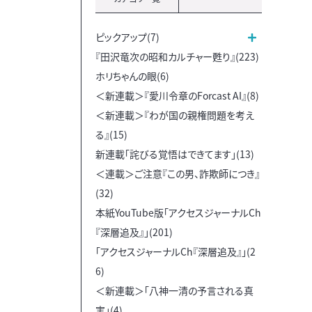
ピックアップ(7)
『田沢竜次の昭和カルチャー甦り』(223)
ホリちゃんの眼(6)
＜新連載＞『愛川令章のForcast AI』(8)
＜新連載＞『わが国の親権問題を考え
る』(15)
新連載「詫びる覚悟はできてます」(13)
＜連載＞ご注意『この男、詐欺師につき』
(32)
本紙YouTube版「アクセスジャーナルCh
『深層追及』」(201)
「アクセスジャーナルCh『深層追及』」(2
6)
＜新連載＞「八神一清の予言される真
実」(4)