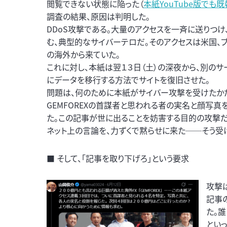
閲覧できない状態に陥った（
本紙YouTube版でも既
調査の結果、原因は判明した。
DDoS攻撃である。大量のアクセスを一斉に送りつ
む、典型的なサイバーテロだ。そのアクセスは米国、
の海外から来ていた。
これに対し、本紙は翌１３日（土）の深夜から、別のサ
にデータを移行する方法でサイトを復旧させた。
問題は、何のために本紙がサイバー攻撃を受けたか
GEMFOREXの首謀者と思われる者の実名と顔写真
た。この記事が世に出ることを妨害する目的の攻撃だ
ネット上の言論を、力ずくで黙らせに来た──そう受
■ そして、「記事を取り下げろ」という要求
攻撃
記事
た。
とい