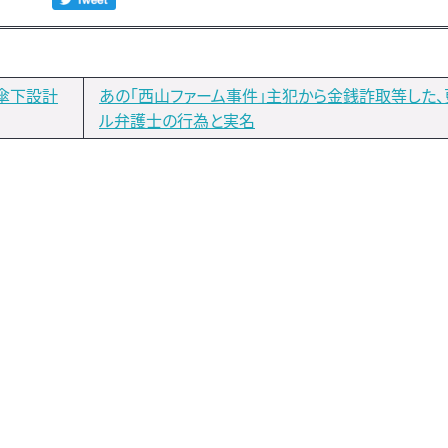
傘下設計
あの「西山ファーム事件」主犯から金銭詐取等した、
ル弁護士の行為と実名