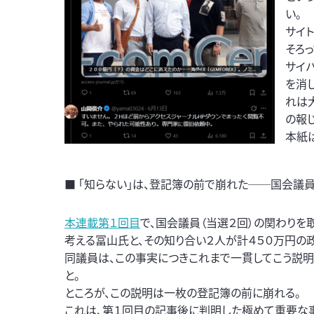
い。
サイ
そろ
サイ
を消
れは
の報
本紙
■ 「知らない」は、登記簿の前で崩れた──国会議員
本連載第１回目
で、国会議員（当選２回）の関わりを
考える冨山氏と、その知り合い２人が計４５０万円の
同議員は、この事実につきこれまで一貫してこう説明して
と。
ところが、この説明は一枚の登記簿の前に崩れる。
これは、第１回目の記事後に判明した極めて重要な