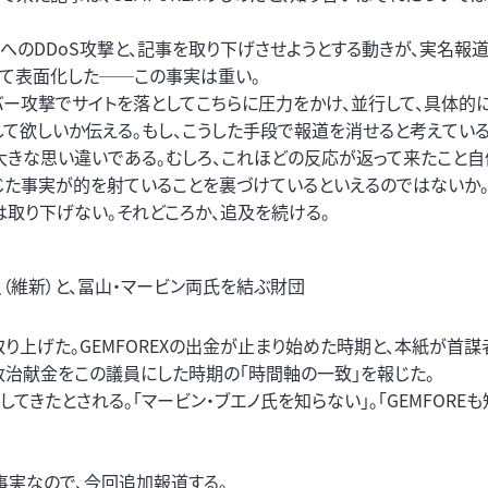
トへのDDoS攻撃と、記事を取り下げさせようとする動きが、実名報
って表面化した──この事実は重い。
バー攻撃でサイトを落としてこちらに圧力をかけ、並行して、具体的
して欲しいか伝える。もし、こうした手段で報道を消せると考えている
大きな思い違いである。むしろ、これほどの反応が返って来たこと自
じた事実が的を射ていることを裏づけているといえるのではないか
は取り下げない。それどころか、追及を続ける。
（維新）と、冨山・マービン両氏を結ぶ財団
取り上げた。GEMFOREXの出金が止まり始めた時期と、本紙が首
政治献金をこの議員にした時期の「時間軸の一致」を報じた。
きたとされる。「マービン・ブエノ氏を知らない」。「GEMFOREも
事実なので、今回追加報道する。