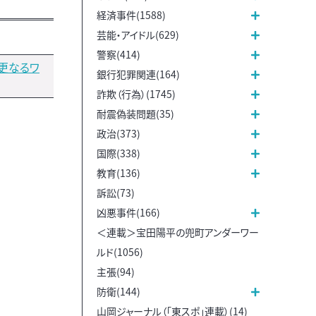
経済事件(1588)
芸能・アイドル(629)
警察(414)
更なるワ
銀行犯罪関連(164)
詐欺（行為）(1745)
耐震偽装問題(35)
政治(373)
国際(338)
教育(136)
訴訟(73)
凶悪事件(166)
＜連載＞宝田陽平の兜町アンダーワー
ルド(1056)
主張(94)
防衛(144)
山岡ジャーナル（「東スポ」連載）(14)