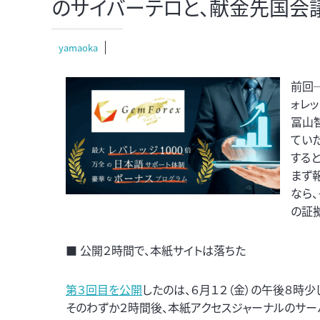
のサイバーテロと、献金先国会議
yamaoka
前回
ォレ
冨山
てい
すると
まず
なら
の証
■ 公開２時間で、本紙サイトは落ちた
第３回目を公開
したのは、６月１２（金）の午後８時少
そのわずか２時間後、本紙アクセスジャーナルのサー