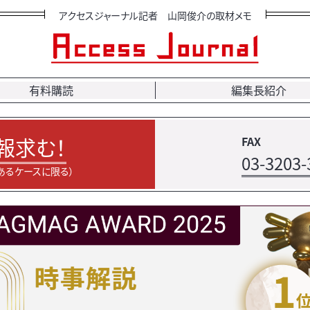
アクセスジャーナル記者 山岡俊介の取材メモ
有料購読
編集長紹介
報求む！
FAX
03-3203-
あるケースに限る）