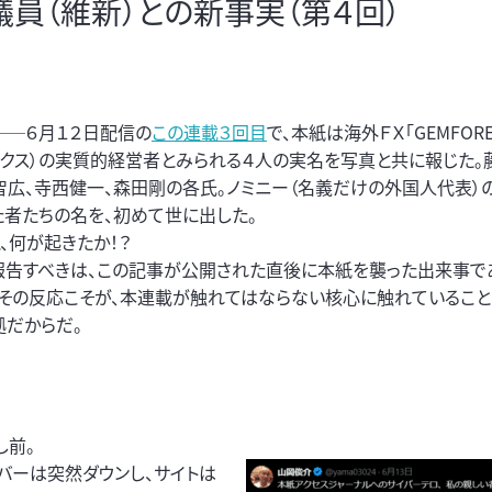
員（維新）との新事実（第４回）
──６月１２日配信の
この連載３回目
で、本紙は海外ＦＸ「GEMFORE
ックス）の実質的経営者とみられる４人の実名を写真と共に報じた。
智広、寺西健一、森田剛の各氏。ノミニー（名義だけの外国人代表）
た者たちの名を、初めて世に出した。
、何が起きたか！？
報告すべきは、この記事が公開された直後に本紙を襲った出来事で
、その反応こそが、本連載が触れてはならない核心に触れていること
拠だからだ。
し前。
バーは突然ダウンし、サイトは