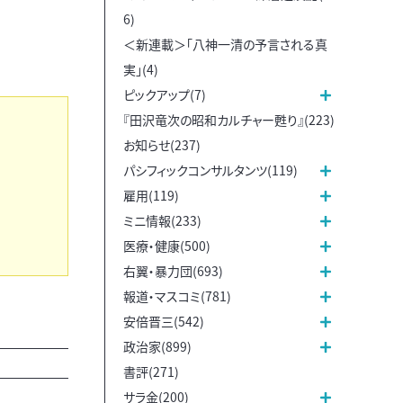
6)
＜新連載＞「八神一清の予言される真
実」(4)
ピックアップ(7)
『田沢竜次の昭和カルチャー甦り』(223)
お知らせ(237)
パシフィックコンサルタンツ(119)
雇用(119)
ミニ情報(233)
医療・健康(500)
右翼・暴力団(693)
報道・マスコミ(781)
安倍晋三(542)
政治家(899)
書評(271)
サラ金(200)