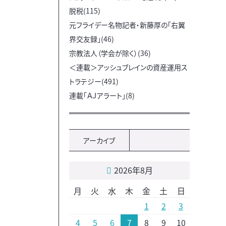
脱税(115)
元フライデー名物記者・新藤厚の「右翼
界交友録」(46)
宗教法人（学会が除く）(36)
＜連載＞アッシュブレインの資産運用ス
トラテジー(491)
連載「ＡＪアラート」(8)
アーカイブ
2026年8月
月
火
水
木
金
土
日
1
2
3
4
5
6
7
8
9
10