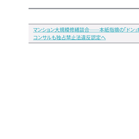
マンション大規模修繕談合──本紙指摘の「ドン」
コンサルも独占禁止法違反認定へ