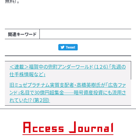
無料）。
関連キーワード
＜連載＞福賀中の兜町アンダーワールド（１２６）「先週の
仕手株情報など」
旧ミュゼプラチナム実質支配者・高橋英樹氏が「広告ファ
ンド」名目で30億円超集金──暗号資産投資にも流用さ
れていた!?（第２回）