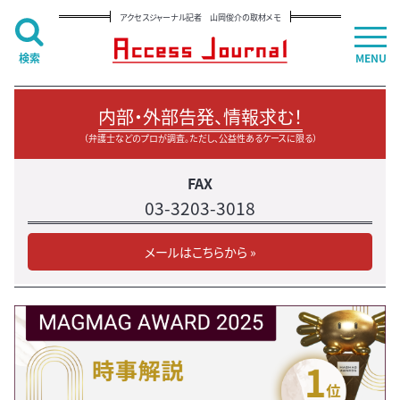
アクセスジャーナル記者 山岡俊介の取材メモ
検索
MENU
内部・外部告発、情報求む！
（弁護士などのプロが調査。ただし、公益性あるケースに限る）
FAX
03-3203-3018
メールはこちらから »