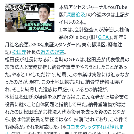
本紙アクセスジャーナルYouTube
版『
深層追及
』の今週ネタは上記タ
イトルの２本。
１本は、会計監査人が辞任し、株価
暴落の「ａｂｃ」（旧「
ＧＦＡ
」。昨年９
月社名変更。3808。東証スタンダード。東京都港区。疑義注
記）
松田元
社長の
過去の疑惑
。
松田氏が社長になる前、当時のＧＦＡは、松田氏が代表役員の
宗教法人と業務提携し納骨堂事業をやろうとしたことがあっ
た。やるとＩＲしただけで、結局、この事業は実際には進まなか
ったのだが、現在、この土地は転売され、納骨堂建物は壊さ
れ、そこに納骨した遺族は戸惑っているとの情報が。
本紙は松田氏の疑惑を以前から報じ、こんな者が上場企業の
役員に就くこと自体問題と指摘して来た。納骨堂建物が壊さ
れたのは松田氏が宗教法人代表役員を去った後のことなが
ら、彼は代表役員を辞任ではなく“抹消”されており、この件で
も疑惑が。それを解説した。（＊
ココをクリックすれば観れま