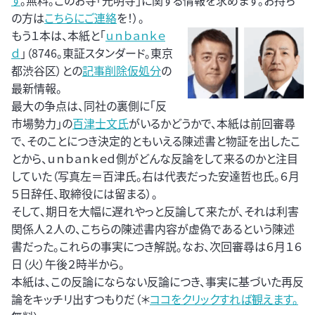
す
。無料。このお寺「光明寺」に関する情報を求めます。お持ち
の方は
こちらにご連絡
を！）。
もう１本は、本紙と「
ｕｎｂａｎｋｅ
ｄ
」（8746。東証スタンダード。東京
都渋谷区）との
記事削除仮処分
の
最新情報。
最大の争点は、同社の裏側に「反
市場勢力」の
百津士文氏
がいるかどうかで、本紙は前回審尋
で、そのことにつき決定的ともいえる陳述書と物証を出したこ
とから、ｕｎｂａｎｋｅｄ側がどんな反論をして来るのかと注目
していた（写真左＝百津氏。右は代表だった安達哲也氏。６月
５日辞任、取締役には留まる）。
そして、期日を大幅に遅れやっと反論して来たが、それは利害
関係人２人の、こちらの陳述書内容が虚偽であるという陳述
書だった。これらの事実につき解説。なお、次回審尋は６月１６
日（火）午後２時半から。
本紙は、この反論にならない反論につき、事実に基づいた再反
論をキッチリ出すつもりだ（＊
ココをクリックすれば観えます。