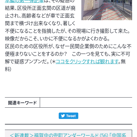
本編の第一弾記事
は、その疑惑の
結果、区役所正面玄関の区道が廃
止され、高齢者などが車で正面玄
関まで横づけ出来なくなり、著しく
不便になることを指摘したが、その現場に行き撮影して来た。
映像だからこそ、いかに不便になるかがよくわかる。
区民のための区役所が、なぜ一民間企業側のためにこんな不
便極まりないことをするのか？ この一つを見ても、実に不可
解で疑惑プンプンだ。（＊
ココをクリックすれば観れます
。無
料）
関連キーワード
＜新連載＞福賀中の兜町アンダーワールド（56）「中国系