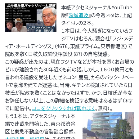
本紙アクセスジャーナルYouTube
版『
深層追及
』の今週ネタは、上記
タイトルの２本。
１本目は、今大騒ぎになっているフ
ジＴＶはむろん、親会社「フジ・メデ
ィア・ホールディングス」（4676。東証プライム。東京都港区）で
院政を敷く日枝久取締役相談役（87）の自宅疑惑。
この疑惑が出たのは、現在フジＴＶなどが本社を置くお台場の
ビルが建設された30年近くも前の話。しかし、１６００億円とも
言われる建設を受注したゼネコン「鹿島」からのバック・リベー
トで豪邸を建てた疑惑は、当時、キチンと検証されていたら日
枝氏が院政を敷くことはなかったはずで、かつ、日枝氏が今な
お辞任しない以上、この詳細を検証する意味はあるはず（＊す
でに配信中。
ココをクリックすれば観れます
。無料）。
もう１本は、アクセスジャーナル本
編で連載を開始した、東京都渋谷
区と東急不動産の官製談合疑惑。