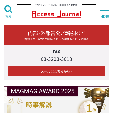
アクセスジャーナル記者 山岡俊介の取材メモ
検索
MENU
内部・外部告発、情報求む！
（弁護士などのプロが調査。ただし、公益性あるケースに限る）
FAX
03-3203-3018
メールはこちらから »