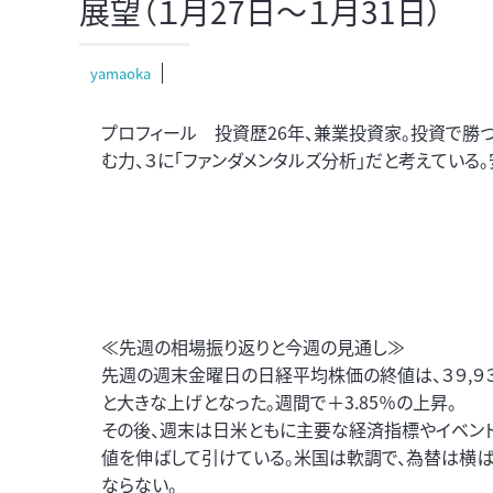
展望（１月27日～１月31日）
yamaoka
プロフィール 投資歴26年、兼業投資家。投資で勝つ
む力、３に「ファンダメンタルズ分析」だと考えている
≪先週の相場振り返りと今週の見通し≫
先週の週末金曜日の日経平均株価の終値は、３９,９３２
と大きな上げとなった。週間で＋3.85％の上昇。
その後、週末は日米ともに主要な経済指標やイベント
値を伸ばして引けている。米国は軟調で、為替は横ば
ならない。