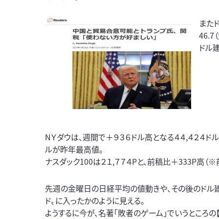
またド
46.
ドル
NＹダウは、週間で＋９３６ドル高となる４４,４２４ドル（※
ルが昨年最高値。
ナスダック100は２１,７７４Pと、前稿比＋333P高（※
先週の金曜日の日経平均の値動きや、その後のドル
ド〟に入ったかのように見える。
ようするに今が、名著「敗者のゲーム」でいうところ