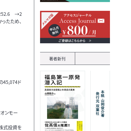
2.6 →2
かったため、
著者新刊
45,074ド
クオンモー
ば株式投資を