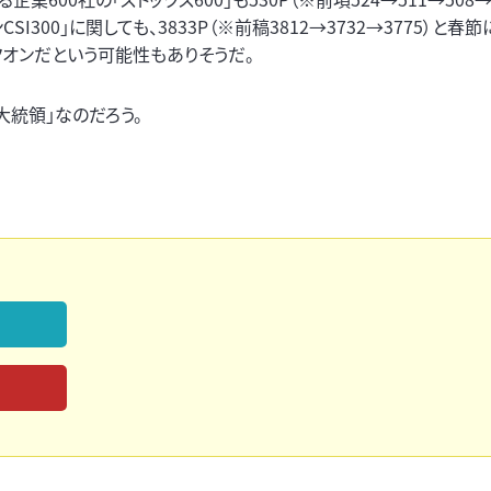
300」に関しても、3833P（※前稿3812→3732→3775）と春
クオンだという可能性もありそうだ。
大統領」なのだろう。