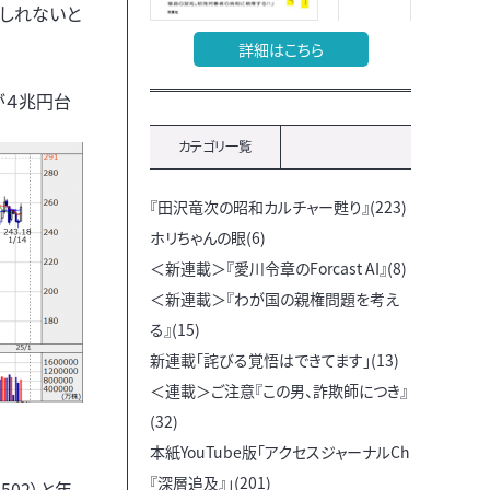
もしれないと
詳細はこちら
が４兆円台
カテゴリ一覧
『田沢竜次の昭和カルチャー甦り』(223)
ホリちゃんの眼(6)
＜新連載＞『愛川令章のForcast AI』(8)
＜新連載＞『わが国の親権問題を考え
る』(15)
新連載「詫びる覚悟はできてます」(13)
＜連載＞ご注意『この男、詐欺師につき』
(32)
本紙YouTube版「アクセスジャーナルCh
『深層追及』」(201)
502）と年