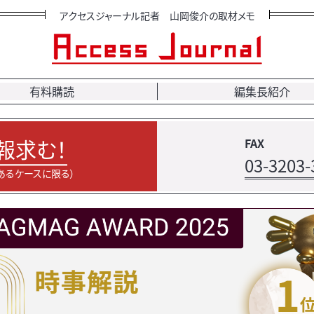
アクセスジャーナル記者 山岡俊介の取材メモ
有料購読
編集長紹介
報求む！
FAX
03-3203-
あるケースに限る）