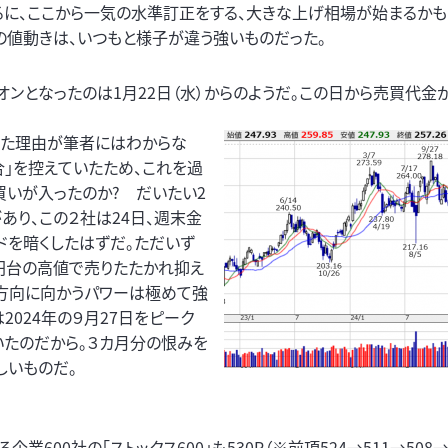
るに、ここから一気の水準訂正をする、大きな上げ相場が始まるか
の値動きは、いつもと様子が違う強いものだった。
オンとなったのは1月22日（水）からのようだ。この日から売買代金
なった理由が筆者にはわからな
合」を控えていたため、これを過
いが入ったのか? だいたい2
があり、この２社は24日、週末金
ドを暗くしたはずだ。ただいず
0円台の高値で売りたたかれ抑え
上方向に向かうパワーは極めて強
2024年の９月27日をピーク
いたのだから。３カ月分の恨みを
しいものだ。
00社の「ストックス600」も530P（※前項524→511→508→