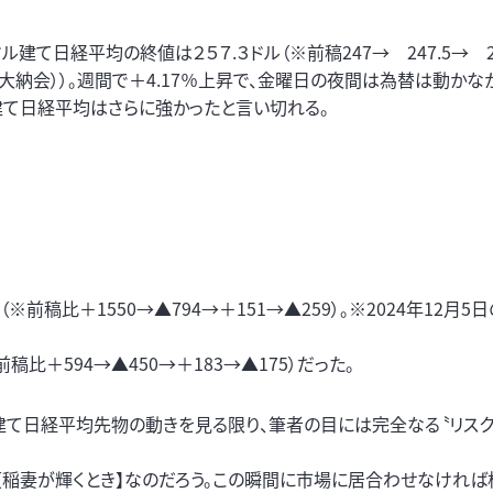
ル建て日経平均の終値は２５７.３ドル（※前稿247→ 247.5→ 25
7（大納会））。週間で＋4.17％上昇で、金曜日の夜間は為替は動かな
建て日経平均はさらに強かったと言い切れる。
前稿比＋1550→▲794→＋151→▲259）。※2024年12月5日の
前稿比＋594→▲450→＋183→▲175）だった。
建て日経平均先物の動きを見る限り、筆者の目には完全なる〝リス
の【稲妻が輝くとき】なのだろう。この瞬間に市場に居合わせなけれ