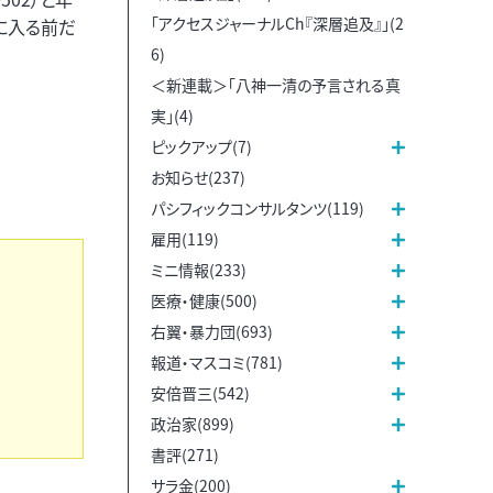
「アクセスジャーナルCh『深層追及』」(2
節に入る前だ
6)
＜新連載＞「八神一清の予言される真
実」(4)
ピックアップ(7)
お知らせ(237)
パシフィックコンサルタンツ(119)
雇用(119)
ミニ情報(233)
医療・健康(500)
右翼・暴力団(693)
報道・マスコミ(781)
安倍晋三(542)
政治家(899)
書評(271)
サラ金(200)