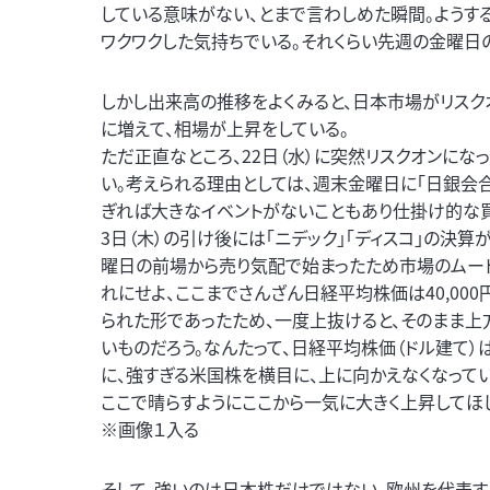
している意味がない、とまで言わしめた瞬間。ようす
ワクワクした気持ちでいる。それくらい先週の金曜日
しかし出来高の推移をよくみると、日本市場がリスク
に増えて、相場が上昇をしている。
ただ正直なところ、22日（水）に突然リスクオンに
い。考えられる理由としては、週末金曜日に「日銀会
ぎれば大きなイベントがないこともあり仕掛け的な買
3日（木）の引け後には「ニデック」「ディスコ」の決算
曜日の前場から売り気配で始まったため市場のムー
れにせよ、ここまでさんざん日経平均株価は40,00
られた形であったため、一度上抜けると、そのまま
いものだろう。なんたって、日経平均株価（ドル建て）は
に、強すぎる米国株を横目に、上に向かえなくなって
ここで晴らすようにここから一気に大きく上昇してほ
※画像１入る
そして、強いのは日本株だけではない。欧州を代表する企業6