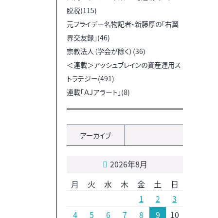
脱税(115)
元フライデー名物記者・新藤厚の「右翼
界交友録」(46)
宗教法人（学会が除く）(36)
＜連載＞アッシュブレインの資産運用ス
トラテジー(491)
連載「ＡＪアラート」(8)
アーカイブ
2026年8月
月
火
水
木
金
土
日
1
2
3
4
5
6
7
8
9
10