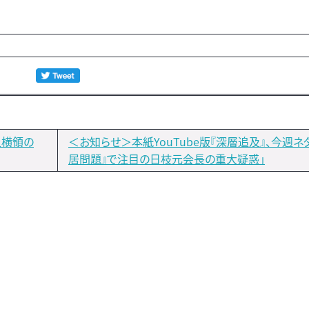
上横領の
＜お知らせ＞本紙YouTube版『深層追及』、今週ネ
居問題』で注目の日枝元会長の重大疑惑」