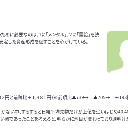
ために必要なのは、1に「メンタル」、２に「需給」を読
。安定した資産形成を促すことを心がけている。
円と前稿比＋１,４８１円（※前項比▲739→ ▲705→ ＋193
がない中、するすると日経平均先物だけが上値を追いはじめ40,4
い圏であったことを考えると、明らかに潮目が変わっており週明け