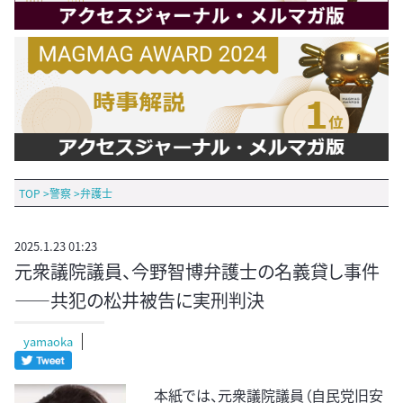
TOP
>
警察
>
弁護士
2025.1.23 01:23
元衆議院議員、今野智博弁護士の名義貸し事件
――共犯の松井被告に実刑判決
yamaoka
本紙では、元衆議院議員（自民党旧安