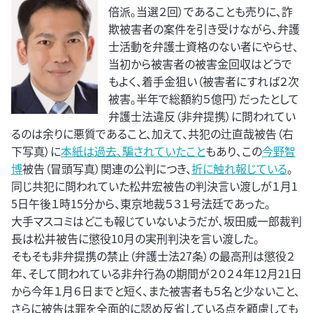
倍派。当選２回）であることも売りに、詐
欺被害者の案件を引き受けながら、弁護
士活動を弁護士資格のない者にやらせ、
当初から被害者の被害金回収はどうで
もよく、着手金狙い（被害者にすれば２次
被害。半年で総額約５億円）だったとして
弁護士法違反（非弁提携）に問われてい
るのは余りに悪質であること、加えて、共犯の辻直哉被告（右
下写真）に
本紙は過去、騙されていたこと
もあり、この
今野智
博
被告（冒頭写真）関連の公判につき、
折に触れ報じている
。
同じ共犯に問われていた松井宏被告の判決言い渡しが１月1
5日午後１時15分から、東京地裁５３１号法廷であった。
大手マスコミはどこも報じていないようだが、坂田威一郎裁判
長は松井被告に懲役10月の実刑判決を言い渡した。
そもそも非弁提携の禁止（弁護士法27条）の最高刑は懲役２
年、そして問われている非弁行為の期間が２０２４年12月21日
から今年１月６日までと短く、また被害者も５名と少ないこと、
さらに被告は罪を全面的に認め反省している点を顧慮しても