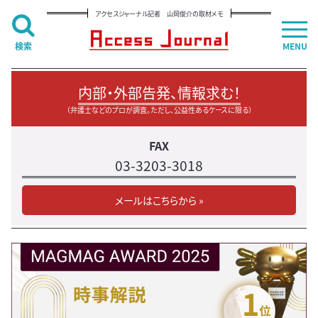
アクセスジャーナル記者 山岡俊介の取材メモ
検索
MENU
内部・外部告発、情報求む！
（弁護士などのプロが調査。ただし、公益性あるケースに限る）
FAX
03-3203-3018
メールはこちらから »