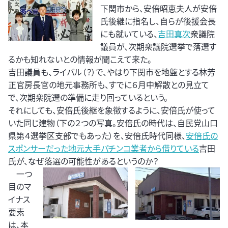
下関市から、安倍昭恵夫人が安倍
氏後継に指名し、自らが後援会長
にも就いている、
吉田真次
衆議院
議員が、次期衆議院選挙で落選す
るかも知れないとの情報が聞こえて来た。
吉田議員も、ライバル（？）で、やはり下関市を地盤とする林芳
正官房長官の地元事務所も、すでに６月中解散との見立て
で、次期衆院選の準備に走り回っているという。
それにしても、安倍氏後継を象徴するように、安倍氏が使って
いた同じ建物（下の２つの写真。安倍氏の時代は、自民党山口
県第４選挙区支部でもあった）を、安倍氏時代同様、
安倍氏の
スポンサーだった地元大手パチンコ業者から借りている
吉田
氏が、なぜ落選の可能性があるというのか？
一つ
目のマ
イナス
要素
は、本