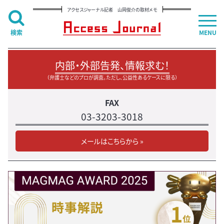
アクセスジャーナル記者 山岡俊介の取材メモ
検索
MENU
内部・外部告発、情報求む！
（弁護士などのプロが調査。ただし、公益性あるケースに限る）
FAX
03-3203-3018
メールはこちらから »