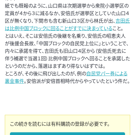
紙でも既報のように、山口県は次期選挙から衆院小選挙区の
定員が４から３に減るなか、安倍氏が選挙区としていた山口４
区が無くなり、下関市も含む新山口３区から林氏が出、
吉田氏
は比例中国ブロックに回ることがすでに決まっている
こと。
とはいえ、そこは安倍氏の後継を名乗り、安倍氏の昭恵夫人
が後援会長故、「中国ブロックの自民党上位に」ということで、
内々に承諾を得て、吉田氏も旧山口４区から（安倍氏死去に
伴う補選で当選１回）比例中国ブロックへ回ることを承諾した
というのだから、落選はまずあり得ないはずでは。
ところが、その後に飛び出したのが、例の
自民党パー券による
裏金事件
。安倍派が安倍首相時代からやっていたという件だ。
この続きを読むには有料購読の登録が必要です。