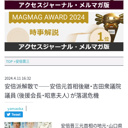
TOP
>
安倍晋三
2024.4.11 16:32
安倍派解散で――安倍元首相後継・吉田衆議院
議員（後援会長・昭恵夫人）が落選危機
yamaoka
安倍晋三元首相の地元・山口県