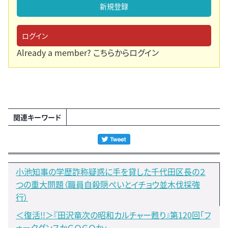
新規登録
ログイン
Already a member?
こちらからログイン
関連キーワード
小池知事の学歴詐称疑惑に手を貸した千代田区長の２
つの重大問題（職員自殺隠ぺいとイチョウ並木伐採強
行）
＜復活!!＞『田沢竜次の昭和カルチャー甦り』第120回「フ
ォークダンスかＧＯＧＯか」