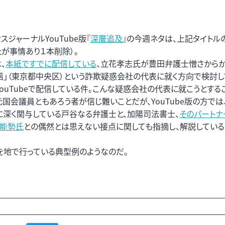
スジャーナルYouTube版『
深層追及
』の今週ネタは、上記タイトル
たが事情あり１本削除）。
、
本紙ですでに配信している
、立花孝志氏が豊田弁護士憎さからか、
信」（東京都中央区）という詐欺疑惑会社の代表に就く方向で検討し
YouTubeで配信している件。こんな疑惑会社の代表に就こうとする
元国会議員ともあろう者が信じ難いことだが、YouTube版の方では
に深く関与している戸谷なる弁護士と、加陽司法書士、
そのパートナ
能勢氏
との偶然とは思えない接点に関しても指摘し、解説している
」を地で行っている典型例のようなのだ。