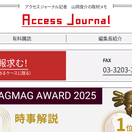
アクセスジャーナル記者 山岡俊介の取材メモ
有料購読
編集長紹介
報求む！
FAX
03-3203-
あるケースに限る）