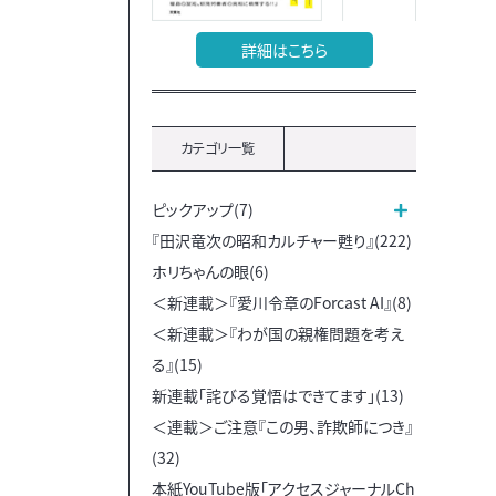
詳細はこちら
カテゴリ一覧
ピックアップ(7)
『田沢竜次の昭和カルチャー甦り』(222)
ホリちゃんの眼(6)
＜新連載＞『愛川令章のForcast AI』(8)
＜新連載＞『わが国の親権問題を考え
る』(15)
新連載「詫びる覚悟はできてます」(13)
＜連載＞ご注意『この男、詐欺師につき』
(32)
本紙YouTube版「アクセスジャーナルCh