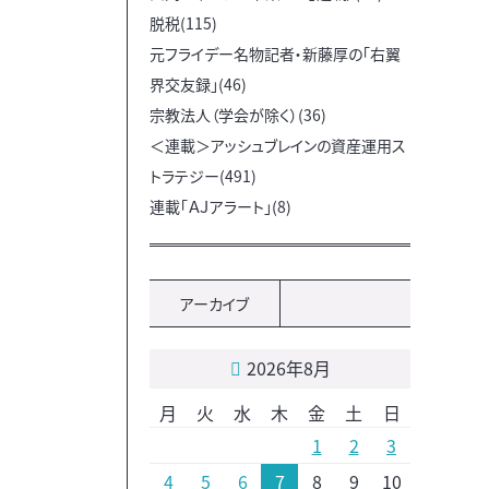
脱税(115)
元フライデー名物記者・新藤厚の「右翼
界交友録」(46)
宗教法人（学会が除く）(36)
＜連載＞アッシュブレインの資産運用ス
トラテジー(491)
連載「ＡＪアラート」(8)
アーカイブ
2026年8月
月
火
水
木
金
土
日
1
2
3
4
5
6
7
8
9
10