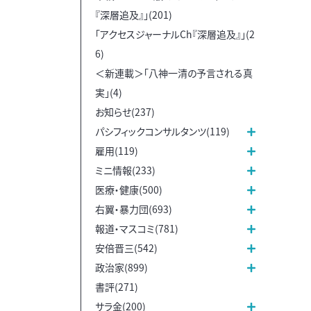
『深層追及』」(201)
「アクセスジャーナルCh『深層追及』」(2
6)
＜新連載＞「八神一清の予言される真
実」(4)
お知らせ(237)
パシフィックコンサルタンツ(119)
雇用(119)
ミニ情報(233)
医療・健康(500)
右翼・暴力団(693)
報道・マスコミ(781)
安倍晋三(542)
政治家(899)
書評(271)
サラ金(200)