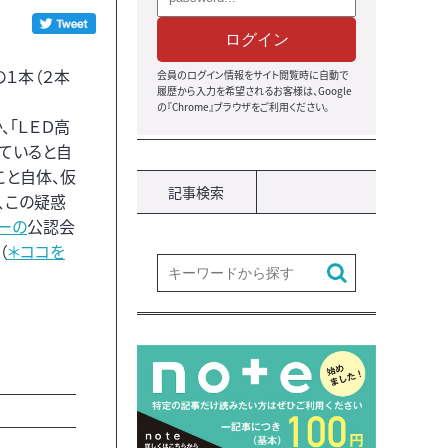
ログイン
の１本（２本
会員のログイン情報をサイト閲覧時に自動で
履歴から入力を希望されるお客様は、Google
の『Chrome』ブラウザをご利用ください。
「ＬＥＤ高
ていると自
こと自体、仮
記事検索
、この疑惑
ーの
公認会
（
＊ココを