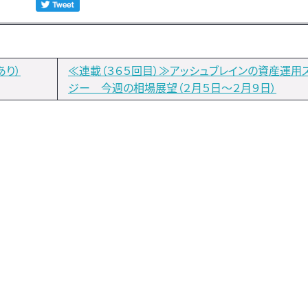
あり）
≪連載（３６５回目）≫アッシュブレインの資産運用
ジー 今週の相場展望（２月５日～２月９日）