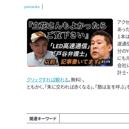
yamaoka
アクセ
あっ
１本は
速通
分の
にも
会社
計士・
クリックすれば観れる
。無料）。
ともかく、「朱に交われば赤くなる」、「類は友を呼ぶ
関連キーワード