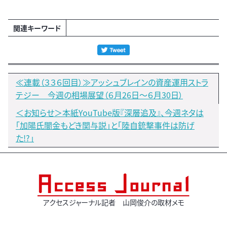
関連キーワード
≪連載（３３６回目）≫アッシュブレインの資産運用ストラ
テジー 今週の相場展望（６月26日～６月30日）
＜お知らせ＞本紙YouTube版『深層追及』、今週ネタは
「加陽氏闇金もどき関与説」と「陸自銃撃事件は防げ
た!?」
アクセスジャーナル記者 山岡俊介の取材メモ