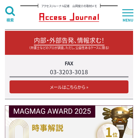
アクセスジャーナル記者 山岡俊介の取材メモ
検索
MENU
内部・外部告発、情報求む！
（弁護士などのプロが調査。ただし、公益性あるケースに限る）
FAX
03-3203-3018
メールはこちらから »