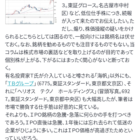
３。東証グロース。名古屋市中村
区）など、低位仕手株につき、続報
が入って来たのでお伝えしたい。た
だし、煽り、株価操縦の疑いをかけ
られるとこちらとしては困るので、一般向けには銘柄名は伏せ
ておく。なお、銘柄を勧めるものでも注目するものでもない。当
コラムは株式市場の裏話などを取り上げるのが目的であって
個別株が上がる、下がるにはまったく関心がないと断ってお
く。
有名投資家Ｔ氏が介入していると噂される「海帆」以外にも、
「
ＴＢグループ
」（6775。東証スタンダード。東京都文京区）、そ
れに「ヘリオス テクノ ホールディングス」（冒頭写真。692
7。東証スタンダード。東京都中央区）も大幅高したが、筆者は
市場で勝負する仕手筋は好意的に見ている。
それよりも、ＩＰＯ銘柄の急騰・急落に何らかの手を打つべき
であろう。ＩＰＯ直後は急騰、１年後には忘れ去られて低迷の
企業がひじょうに多い。これはＩＰＯ価格が高過ぎたためとい
っていいだろう。