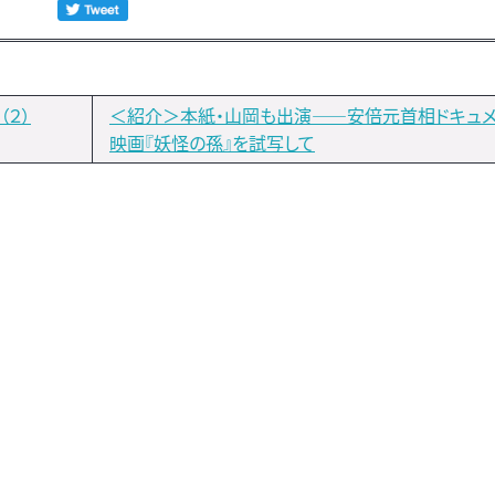
２）
＜紹介＞本紙・山岡も出演――安倍元首相ドキュメ
映画『妖怪の孫』を試写して