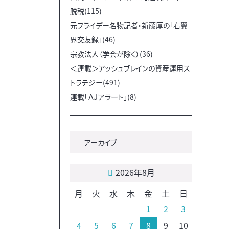
脱税(115)
元フライデー名物記者・新藤厚の「右翼
界交友録」(46)
宗教法人（学会が除く）(36)
＜連載＞アッシュブレインの資産運用ス
トラテジー(491)
連載「ＡＪアラート」(8)
アーカイブ
2026年8月
月
火
水
木
金
土
日
1
2
3
4
5
6
7
8
9
10