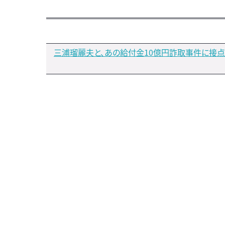
三浦瑠麗夫と、あの給付金10億円詐取事件に接点（