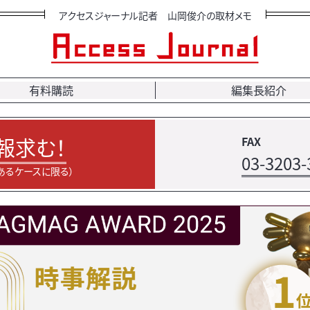
アクセスジャーナル記者 山岡俊介の取材メモ
有料購読
編集長紹介
報求む！
FAX
03-3203-
あるケースに限る）