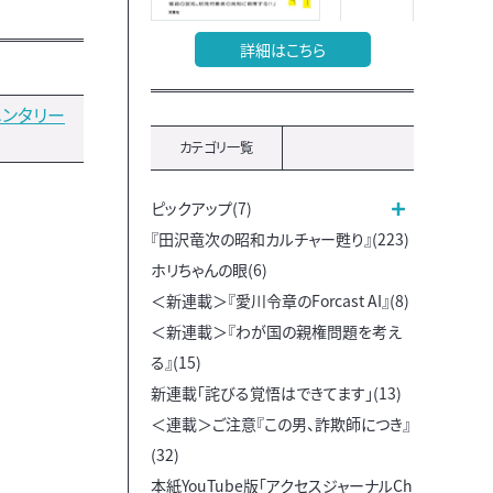
詳細はこちら
ンタリー
カテゴリ一覧
ピックアップ(7)
『田沢竜次の昭和カルチャー甦り』(223)
ホリちゃんの眼(6)
＜新連載＞『愛川令章のForcast AI』(8)
＜新連載＞『わが国の親権問題を考え
る』(15)
新連載「詫びる覚悟はできてます」(13)
＜連載＞ご注意『この男、詐欺師につき』
(32)
本紙YouTube版「アクセスジャーナルCh