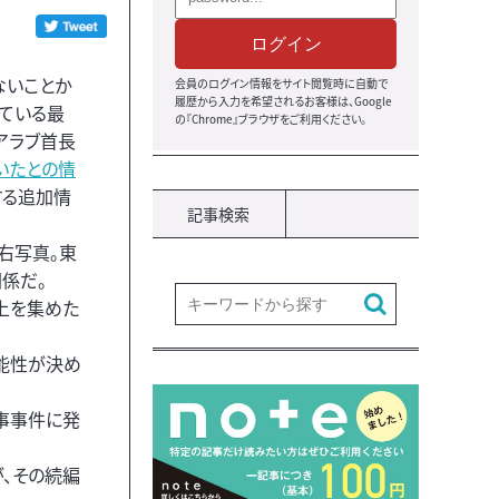
ログイン
ないことか
会員のログイン情報をサイト閲覧時に自動で
履歴から入力を希望されるお客様は、Google
ている最
の『Chrome』ブラウザをご利用ください。
アラブ首長
いたとの情
する追加情
記事検索
右写真。東
係だ。
上を集めた
能性が決め
刑事事件に発
が、その続編