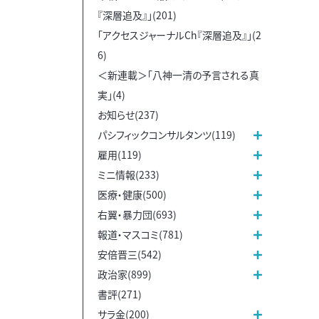
『深層追及』」(201)
「アクセスジャーナルCh『深層追及』」(2
6)
＜新連載＞「八神一清の予言される真
実」(4)
お知らせ(237)
パシフィックコンサルタンツ(119)
雇用(119)
ミニ情報(233)
医療・健康(500)
右翼・暴力団(693)
報道・マスコミ(781)
安倍晋三(542)
政治家(899)
書評(271)
サラ金(200)