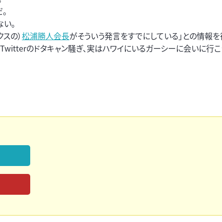
。
ない。
クスの）
松浦勝人会長
がそういう発言をすでにしている」との情報を
、「Twitterのドタキャン騒ぎ、実はハワイにいるガーシーに会いに行こ