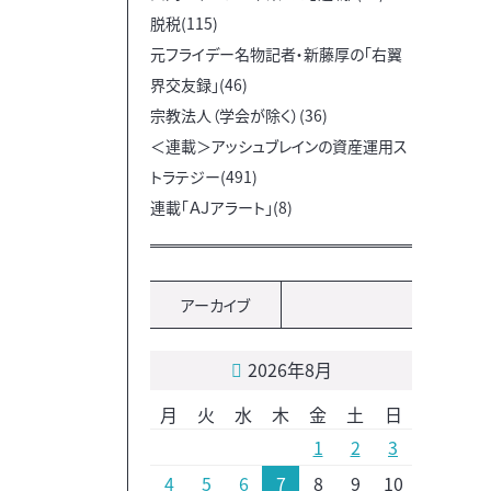
脱税(115)
元フライデー名物記者・新藤厚の「右翼
界交友録」(46)
宗教法人（学会が除く）(36)
＜連載＞アッシュブレインの資産運用ス
トラテジー(491)
連載「ＡＪアラート」(8)
アーカイブ
2026年8月
月
火
水
木
金
土
日
1
2
3
4
5
6
7
8
9
10