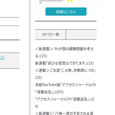
詳細はこちら
カテゴリ一覧
＜新連載＞『わが国の親権問題を考え
る』(15)
２）
新連載「詫びる覚悟はできてます」(13)
＜連載＞ご注意『この男、詐欺師につき』
(32)
本紙YouTube版「アクセスジャーナルCh
『深層追及』」(201)
「アクセスジャーナルCh『深層追及』」(2
6)
＜新連載＞「八神一清の予言される真