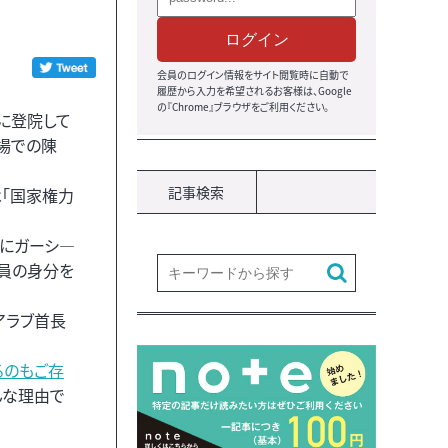
ログイン
会員のログイン情報をサイト閲覧時に自動で
履歴から入力を希望されるお客様は、Google
の『Chrome』ブラウザをご利用ください。
に登院して
議場での陳
記事検索
「国家権力
うにガーシ―
議員の身分を
アラブ首長
るのもご存
んな理由で