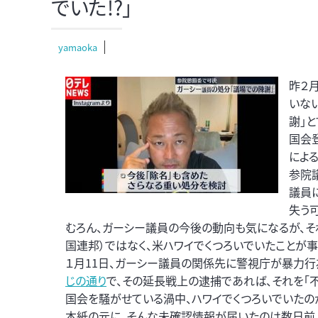
でいた!?」
yamaoka
昨２
いな
謝」
国会
によ
参院
議員
失う
むろん、ガーシー議員の今後の動向も気になるが、そ
国連邦）ではなく、米ハワイでくつろいでいたことが
１月11日、ガーシー議員の関係先に警視庁が暴力
じの通り
で、その延長戦上の逮捕であれば、それを「
国会を騒がせている渦中、ハワイでくつろいでいたの
本紙の元に、そんな未確認情報が届いたのは数日前