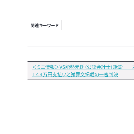
関連キーワード
＜ミニ情報＞VS能勢元氏（公認会計士）訴訟――
１４４万円支払いと謝罪文掲載の一審判決