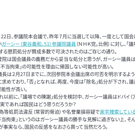
月22日、参議院本会議で、昨年７月に当選して以降、一度として国会
い
ガーシー（東谷義和。51）参議院議員
（ＮＨＫ党。比例）に対し、「
とする懲罰処分が賛成多数で可決されたのはご存じの通り。
登院は国会議員の義務だから妥当な処分と思うが、ガーシー議員は
る不当拘束」の可能性を理由に帰国しない可能性が高い。
議長は２月27日までに、次回参院本会議出席の可否を明示するよ
に求めており、「否」となれば、再度、今度は「除名」処分が下され、
可能性が高い。
れ以前に、「議場での陳謝」処分を検討中、ガーシー議員はドバイ（
事実であれば国民はどう思うだろうか？
行為等処罰法違反（常習的脅迫）や名誉棄損容疑で
家宅捜索してい
不当拘束」というのはガーシー議員の勝手な見解に過ぎない上、そ
が事実なら、国民の反感をなおさら買って当然だろう。
。