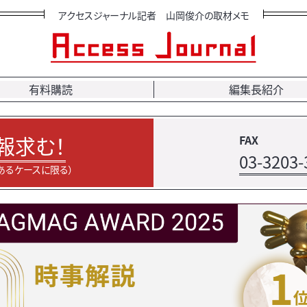
アクセスジャーナル記者 山岡俊介の取材メモ
有料購読
編集長紹介
報求む！
FAX
03-3203-
あるケースに限る）