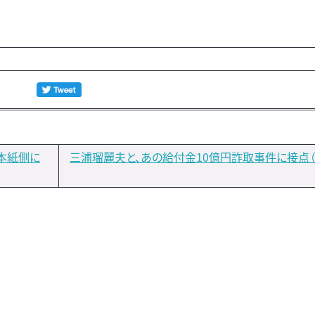
本紙側に
三浦瑠麗夫と、あの給付金10億円詐取事件に接点（