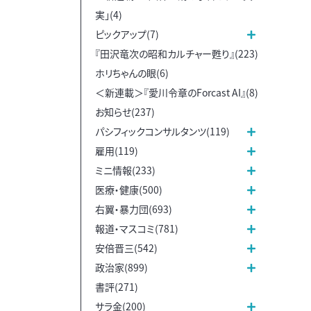
実」(4)
ピックアップ(7)
『田沢竜次の昭和カルチャー甦り』(223)
ホリちゃんの眼(6)
＜新連載＞『愛川令章のForcast AI』(8)
お知らせ(237)
パシフィックコンサルタンツ(119)
雇用(119)
ミニ情報(233)
医療・健康(500)
右翼・暴力団(693)
報道・マスコミ(781)
安倍晋三(542)
政治家(899)
書評(271)
サラ金(200)