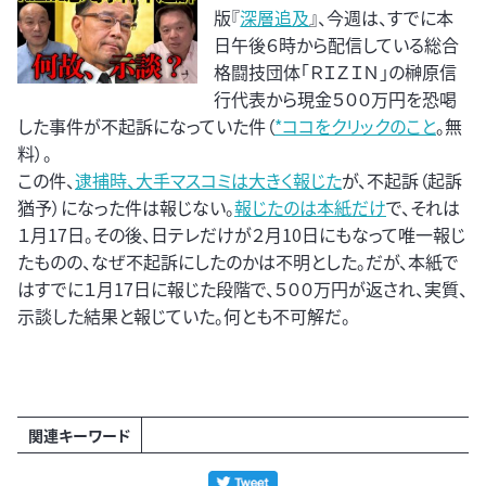
版『
深層追及
』、今週は、すでに本
日午後６時から配信している総合
格闘技団体「ＲＩＺＩＮ」の榊原信
行代表から現金５００万円を恐喝
した事件が不起訴になっていた件（
*ココをクリックのこと
。無
料）。
この件、
逮捕時、大手マスコミは大きく報じた
が、不起訴（起訴
猶予）になった件は報じない。
報じたのは本紙だけ
で、それは
１月17日。その後、日テレだけが２月10日にもなって唯一報じ
たものの、なぜ不起訴にしたのかは不明とした。だが、本紙で
はすでに１月17日に報じた段階で、５００万円が返され、実質、
示談した結果と報じていた。何とも不可解だ。
関連キーワード