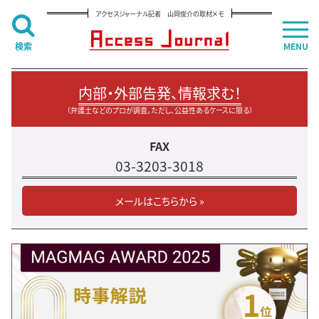
アクセスジャーナル記者 山岡俊介の取材メモ
検索
MENU
内部・外部告発、情報求む！
（弁護士などのプロが調査。ただし、公益性あるケースに限る）
FAX
03-3203-3018
メールはこちらから »