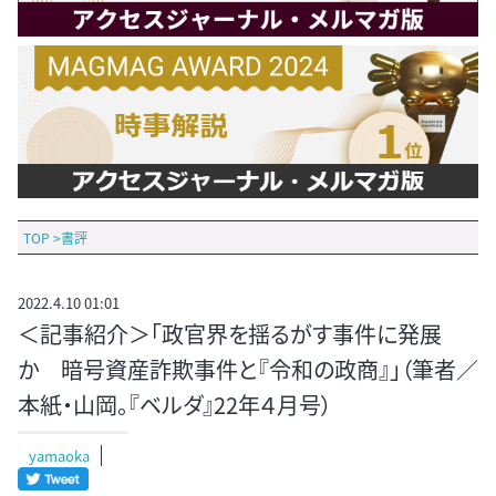
TOP
>
書評
2022.4.10 01:01
＜記事紹介＞「政官界を揺るがす事件に発展
か 暗号資産詐欺事件と『令和の政商』」（筆者／
本紙・山岡。『ベルダ』22年４月号）
yamaoka