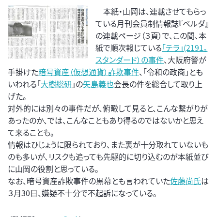
本紙・山岡は、連載させてもらっ
ている月刊会員制情報誌『ベルダ』
の連載ページ（３頁）で、この間、本
紙で順次報じている
「テラ」(2191。
スタンダード）の事件
、大阪府警が
手掛けた
暗号資産（仮想通貨）詐欺事件
、「令和の政商」とも
いわれる「
大樹総研
」の
矢島義也
会長の件を総合して取り上
げた。
対外的には別々の事件だが、俯瞰して見ると、こんな繋がりが
あったのか、では、こんなこともあり得るのではないかと思え
て来ることも。
情報はひじょうに限られており、また裏が十分取れていないも
のも多いが、リスクも追っても先駆的に切り込むのが本紙並び
に山岡の役割と思っている。
なお、暗号資産詐欺事件の黒幕とも言われていた
佐藤尚氏
は
３月30日、嫌疑不十分で不起訴になっている。