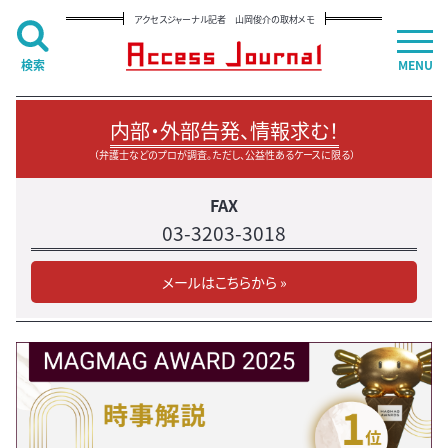
アクセスジャーナル記者 山岡俊介の取材メモ
検索
MENU
内部・外部告発、情報求む！
（弁護士などのプロが調査。ただし、公益性あるケースに限る）
FAX
03-3203-3018
メールはこちらから »