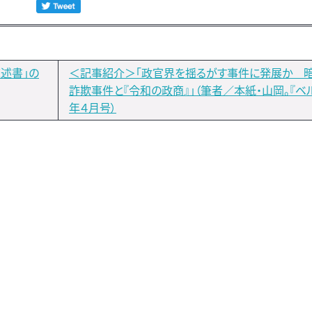
述書」の
＜記事紹介＞「政官界を揺るがす事件に発展か 
詐欺事件と『令和の政商』」（筆者／本紙・山岡。『ベル
年４月号）