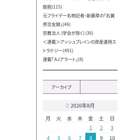
脱税(115)
元フライデー名物記者・新藤厚の「右翼
界交友録」(46)
宗教法人（学会が除く）(36)
＜連載＞アッシュブレインの資産運用ス
トラテジー(491)
連載「ＡＪアラート」(8)
アーカイブ
2026年8月
月
火
水
木
金
土
日
1
2
3
4
5
6
7
8
9
10