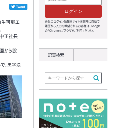
ログイン
再生可能エ
会員のログイン情報をサイト閲覧時に自動で
履歴から入力を希望されるお客様は、Google
。
の『Chrome』ブラウザをご利用ください。
山中正社長
企画から設
記事検索
手で、黒字決