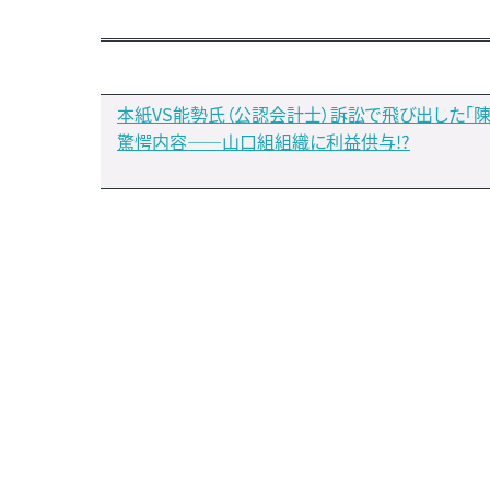
本紙VS能勢氏（公認会計士）訴訟で飛び出した「陳
驚愕内容――山口組組織に利益供与!?