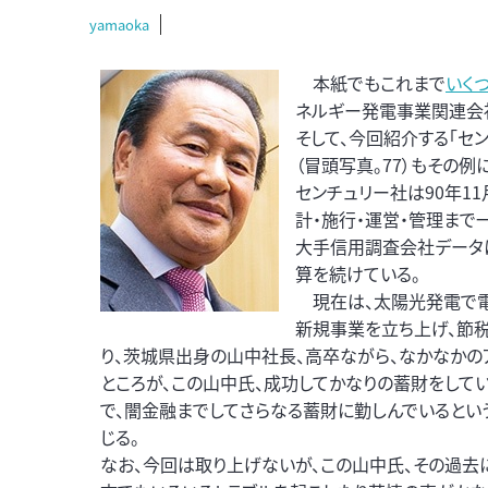
yamaoka
本紙でもこれまで
いく
ネルギー発電事業関連会
そして、今回紹介する「セ
（冒頭写真。77）もその例
センチュリー社は90年1
計・施行・運営・管理まで
大手信用調査会社データに
算を続けている。
現在は、太陽光発電で電
新規事業を立ち上げ、節
り、茨城県出身の山中社長、高卒ながら、なかなかのア
ところが、この山中氏、成功してかなりの蓄財をして
で、闇金融までしてさらなる蓄財に勤しんでいるとい
じる。
なお、今回は取り上げないが、この山中氏、その過去