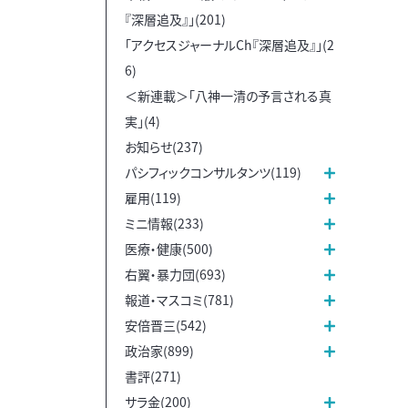
『深層追及』」(201)
「アクセスジャーナルCh『深層追及』」(2
6)
＜新連載＞「八神一清の予言される真
実」(4)
お知らせ(237)
パシフィックコンサルタンツ(119)
雇用(119)
ミニ情報(233)
医療・健康(500)
右翼・暴力団(693)
報道・マスコミ(781)
安倍晋三(542)
政治家(899)
書評(271)
サラ金(200)