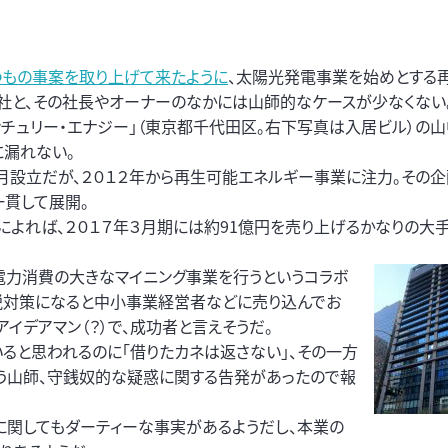
つもの事案を取り上げて来たように
、太陽光発電事業を始めとする
社と、その社長やオーナーのなかには山師的なケースが少なくない
ンチュリー・エナジー」（東京都千代田区。右下写真は入居ビル）の
に漏れない。
1月設立だが、２０１２年から再生可能エネルギー事業に注力。その
一貫して展開。
よれば、２０１７年３月期には約91億円を売り上げるかなりの大
力消費の大きなマイニング事業を行うというコラボ
税対策になると中小事業経営者などに売り込んでお
イデアマン（？）で、成功者と言えそうだ。
いると思われるのに「借りたカネは返さない」、その一方
う山師、守銭奴的な疑惑に関する告発があったので報
に関してもダーティーな事実があるようだし、本業の