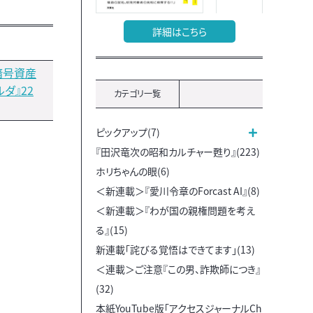
詳細はこちら
暗号資産
ダ』22
カテゴリ一覧
ピックアップ(7)
『田沢竜次の昭和カルチャー甦り』(223)
ホリちゃんの眼(6)
＜新連載＞『愛川令章のForcast AI』(8)
＜新連載＞『わが国の親権問題を考え
る』(15)
新連載「詫びる覚悟はできてます」(13)
＜連載＞ご注意『この男、詐欺師につき』
(32)
本紙YouTube版「アクセスジャーナルCh