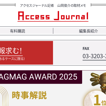
アクセスジャーナル記者 山岡俊介の取材メモ
有料購読
編集長紹介
報求む！
FAX
03-3203-
あるケースに限る）