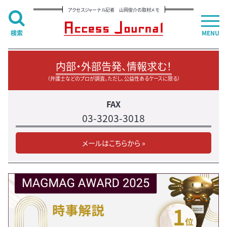
アクセスジャーナル記者 山岡俊介の取材メモ
検索
MENU
内部・外部告発、情報求む！
（弁護士などのプロが調査。ただし、公益性あるケースに限る）
FAX
03-3203-3018
メールはこちらから »