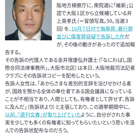
阪地方検察庁に、衆院選に「維新」公
認で大阪１区から立候補している井
上英孝氏（＝冒頭写真。50。当選３
回）を、
10月７日付で侮辱罪、暴行罪
並びに傷害罪容疑で告訴した件
だ
が、その後の動きがあったので追加報
告する。
その告訴の代理人である金井塚康弘弁護士（「なにわばし国
際合同法律事務所」。大阪市北区）は本日、大阪地裁司法記者
クラブにその告訴状コピーを配布したという。
告訴人女性は、「あからさまな差別的言辞を浴びせかける者
が、国政を預かる全体の奉仕者である国会議員になっている
ことが不相当であり、人間としても、有権者として許せず、告訴
に及んだ」（告訴状より）と主張しており、この選挙期間中に、
以前、『週刊文春』が取り上げていた
ように、自分がされた事
実を少しでも多くの有権者に知ってもらいたいという思いを汲
んでの告訴状配布なのだろう。