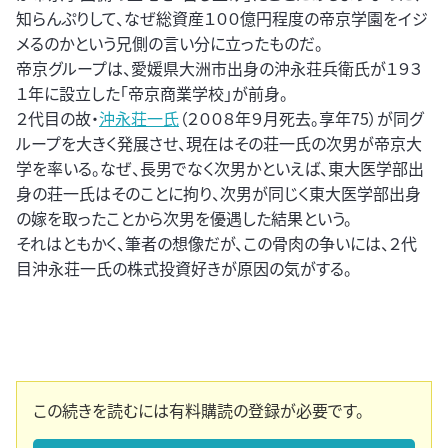
知らんぷりして、なぜ総資産１００億円程度の帝京学園をイジ
メるのかという兄側の言い分に立ったものだ。
帝京グループは、愛媛県大洲市出身の沖永荘兵衛氏が１９３
１年に設立した「帝京商業学校」が前身。
２代目の故・
沖永荘一氏
（２００８年９月死去。享年75）が同グ
ループを大きく発展させ、現在はその荘一氏の次男が帝京大
学を率いる。なぜ、長男でなく次男かといえば、東大医学部出
身の荘一氏はそのことに拘り、次男が同じく東大医学部出身
の嫁を取ったことから次男を優遇した結果という。
それはともかく、筆者の想像だが、この骨肉の争いには、２代
目沖永荘一氏の株式投資好きが原因の気がする。
この続きを読むには有料購読の登録が必要です。