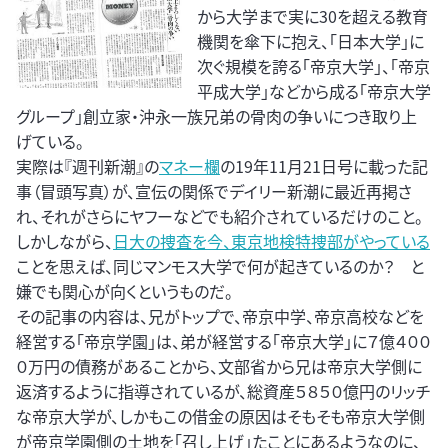
から大学まで実に30を超える教育
機関を傘下に抱え、「日本大学」に
次ぐ規模を誇る「帝京大学」、「帝京
平成大学」などから成る「帝京大学
グループ」創立家・沖永一族兄弟の骨肉の争いにつき取り上
げている。
実際は『週刊新潮』の
マネー欄
の19年11月21日号に載った記
事（冒頭写真）が、宣伝の関係でデイリー新潮に最近再掲さ
れ、それがさらにヤフーなどでも紹介されているだけのこと。
しかしながら、
日大の捜査を今、東京地検特捜部がやっている
ことを思えば、同じマンモス大学で何が起きているのか？ と
嫌でも関心が向くというものだ。
その記事の内容は、兄がトップで、帝京中学、帝京高校などを
経営する「帝京学園」は、弟が経営する「帝京大学」に７億４００
０万円の債務があることから、文部省から兄は帝京大学側に
返済するように指導されているが、総資産５８５０億円のリッチ
な帝京大学が、しかもこの借金の原因はそもそも帝京大学側
が帝京学園側の土地を「召し上げ」たことにあるようなのに、