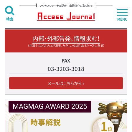
アクセスジャーナル記者 山岡俊介の取材メモ
検索
MENU
内部・外部告発、情報求む！
（弁護士などのプロが調査。ただし、公益性あるケースに限る）
FAX
03-3203-3018
メールはこちらから »