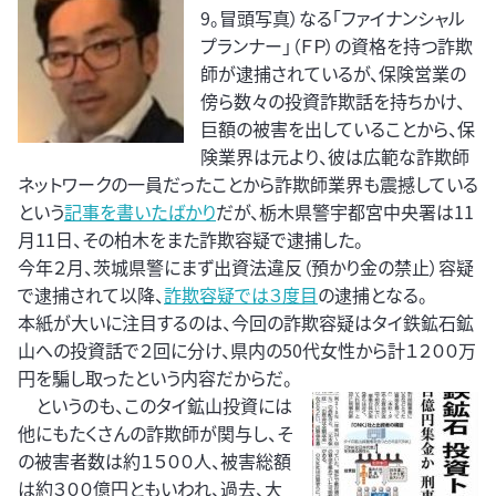
9。冒頭写真）なる「ファイナンシャル
プランナー」（ＦＰ）の資格を持つ詐欺
師が逮捕されているが、保険営業の
傍ら数々の投資詐欺話を持ちかけ、
巨額の被害を出していることから、保
険業界は元より、彼は広範な詐欺師
ネットワークの一員だったことから詐欺師業界も震撼している
という
記事を書いたばかり
だが、栃木県警宇都宮中央署は11
月11日、その柏木をまた詐欺容疑で逮捕した。
今年２月、茨城県警にまず出資法違反（預かり金の禁止）容疑
で逮捕されて以降、
詐欺容疑では３度目
の逮捕となる。
本紙が大いに注目するのは、今回の詐欺容疑はタイ鉄鉱石鉱
山への投資話で２回に分け、県内の50代女性から計１２００万
円を騙し取ったという内容だからだ。
というのも、このタイ鉱山投資には
他にもたくさんの詐欺師が関与し、そ
の被害者数は約１５００人、被害総額
は約３００億円ともいわれ、過去、大