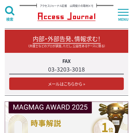
アクセスジャーナル記者 山岡俊介の取材メモ
検索
MENU
内部・外部告発、情報求む！
（弁護士などのプロが調査。ただし、公益性あるケースに限る）
FAX
03-3203-3018
メールはこちらから »