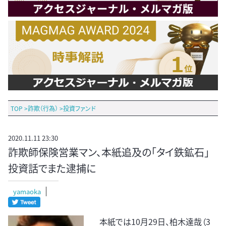
TOP
>
詐欺（行為）
>
投資ファンド
2020.11.11 23:30
詐欺師保険営業マン、本紙追及の「タイ鉄鉱石」
投資話でまた逮捕に
yamaoka
本紙では10月29日、柏木達哉（3