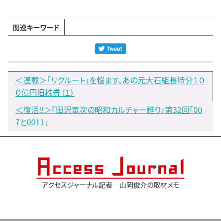
関連キーワード
＜連載＞「リクルート」を悩ます、あの元大石組長持分１０
０億円旧株券（１）
＜復活!!＞『田沢竜次の昭和カルチャー甦り』第32回「00
7と0011」
アクセスジャーナル記者 山岡俊介の取材メモ