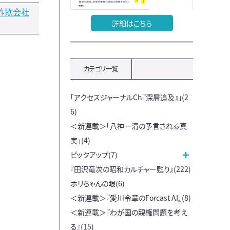
詐欺会社
詳細はこちら
カテゴリ一覧
「アクセスジャーナルCh『深層追及』」(2
6)
＜新連載＞「八神一清の予言される真
実」(4)
ピックアップ(7)
『田沢竜次の昭和カルチャー甦り』(222)
ホリちゃんの眼(6)
＜新連載＞『愛川令章のForcast AI』(8)
＜新連載＞『わが国の親権問題を考え
る』(15)