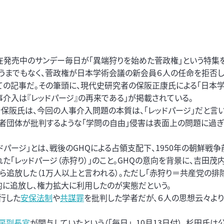
発売中のサンデー毎日が「異端狩りを始めた菅政権」という特集
言うまでもなく、菅政権が日本学術会議の新会員６人の任命を拒否
ての記事だ。その筆頭に、現代史研究者の保阪正康氏による「日本
事介入は『レッドパージ』の再来である」が掲載されている。
で保阪氏は、今回の人事介入問題の本質は、「レッドパージ」だと言
学者団体が批判するような「学問の自由」侵害は表面上の問題に過ぎ
ドパージ」とは、戦後のGHQによる占領支配下、1950年の朝鮮戦
れた「レッドパージ（赤狩り）」のこと。GHQの意向を背景に、吉田茂
追放した（1万人以上と言われる）。ただし「赤狩り＝共産党の排除
的に追放し、権力拡大に利用したのが実態だという。
行した
安保法制
や
共謀罪
を批判した学者だが、６人の思想云々より
房副長官
が関与していたという（「毎日」。10月13日付）。杉田氏