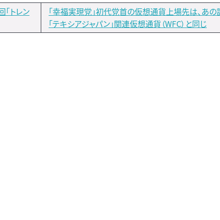
回「トレン
「幸福実現党」初代党首の仮想通貨上場先は、あの
「テキシアジャパン」関連仮想通貨（WFC）と同じ