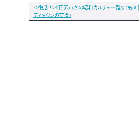
＜復活!!＞『田沢竜次の昭和カルチャー甦り』第30
ディタウンの変遷」