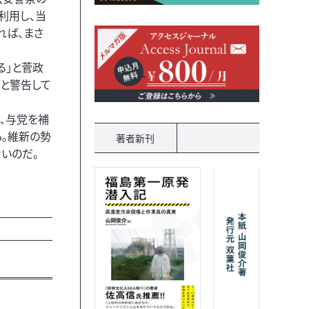
利用し、当
れば、まさ
る」と菅政
と警告して
、与党を補
も。維新の勢
著者新刊
いのだ。