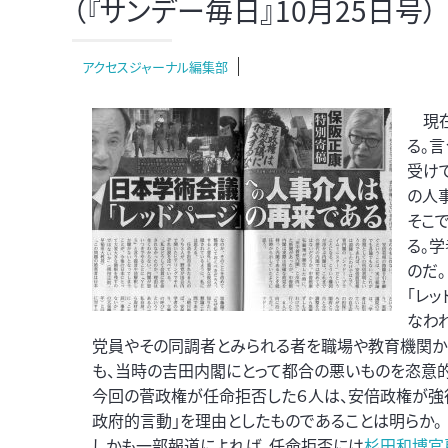
（『サンデー毎日』10月25日号）
アクセスジャーナル編集部
現在
る。
受け
の人
そこ
る。
のだ。
「レッ
なわ
党員やその同調者とみられる者を職場や教育機関から
も、当時の吉田内閣にとって都合の悪いものを恣意
今回の菅政権が任命拒否した６人は、安倍政権が強
政府的言動」を理由としたものであることは明らか。
しかも一部報道によれば、任命拒否には
杉田和博官