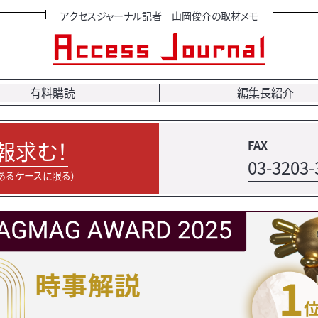
アクセスジャーナル記者 山岡俊介の取材メモ
有料購読
編集長紹介
報求む！
FAX
03-3203-
あるケースに限る）