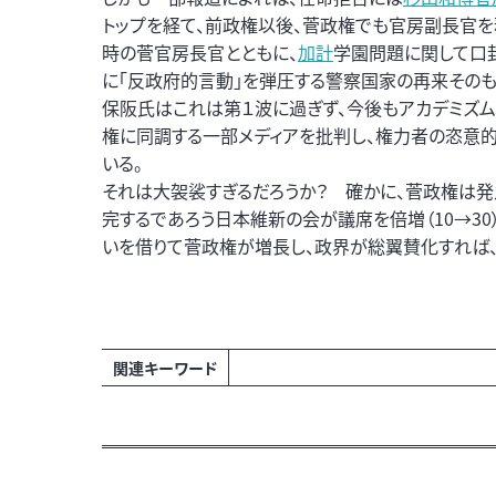
トップを経て、前政権以後、菅政権でも官房副長官を
時の菅官房長官とともに、
加計
学園問題に関して口
に「反政府的言動」を弾圧する警察国家の再来そのも
保阪氏はこれは第１波に過ぎず、今後もアカデミズム
権に同調する一部メディアを批判し、権力者の恣意
いる。
それは大袈裟すぎるだろうか？ 確かに、菅政権は発
完するであろう日本維新の会が議席を倍増（10→3
いを借りて菅政権が増長し、政界が総翼賛化すれば、
関連キーワード