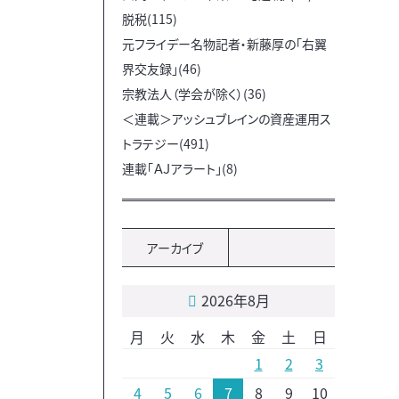
脱税(115)
元フライデー名物記者・新藤厚の「右翼
界交友録」(46)
宗教法人（学会が除く）(36)
＜連載＞アッシュブレインの資産運用ス
トラテジー(491)
連載「ＡＪアラート」(8)
アーカイブ
2026年8月
月
火
水
木
金
土
日
1
2
3
4
5
6
7
8
9
10