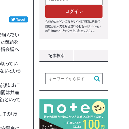
ログイン
会員のログイン情報をサイト閲覧時に自動で
履歴から入力を希望されるお客様は、Google
の『Chrome』ブラウザをご利用ください。
を組んでい
した問題を
学術会議へ
記事検索
い切ってい
ないという
争前後におこ
内閣は共産
」といって
、その「反
は公安警察の