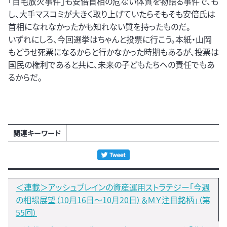
「自宅放火事件」も安倍首相の危ない体質を物語る事件で、も
し、大手マスコミが大きく取り上げていたらそもそも安倍氏は
首相になれなかったかも知れない質を持ったものだ。
いずれにしろ、今回選挙はちゃんと投票に行こう。本紙・山岡
もどうせ死票になるからと行かなかった時期もあるが、投票は
国民の権利であると共に、未来の子どもたちへの責任でもあ
るからだ。
関連キーワード
＜連載＞アッシュブレインの資産運用ストラテジー「今週
の相場展望（10月16日～10月20日）＆ＭＹ注目銘柄」（第
55回）