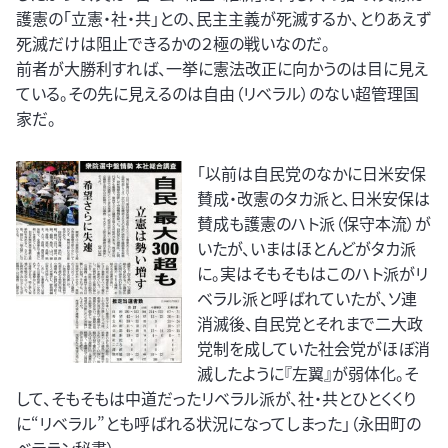
護憲の「立憲・社・共」との、民主主義が死滅するか、とりあえず
死滅だけは阻止できるかの２極の戦いなのだ。
前者が大勝利すれば、一挙に憲法改正に向かうのは目に見え
ている。その先に見えるのは自由（リベラル）のない超管理国
家だ。
「以前は自民党のなかに日米安保
賛成・改憲のタカ派と、日米安保は
賛成も護憲のハト派（保守本流）が
いたが、いまはほとんどがタカ派
に。実はそもそもはこのハト派がリ
ベラル派と呼ばれていたが、ソ連
消滅後、自民党とそれまで二大政
党制を成していた社会党がほぼ消
滅したように『左翼』が弱体化。そ
して、そもそもは中道だったリベラル派が、社・共とひとくくり
に“リベラル”とも呼ばれる状況になってしまった」（永田町の