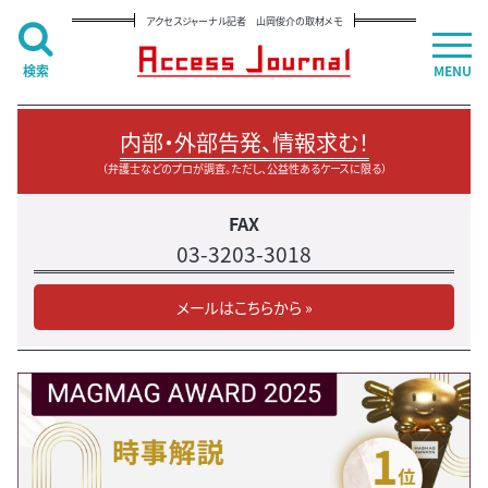
アクセスジャーナル記者 山岡俊介の取材メモ
検索
MENU
内部・外部告発、情報求む！
（弁護士などのプロが調査。ただし、公益性あるケースに限る）
FAX
03-3203-3018
メールはこちらから »