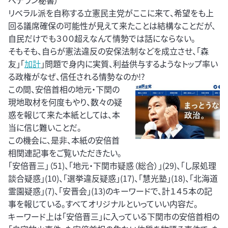
ベテラン秘書）
リベラル派を自称する立憲民主党がここに来て、希望をも上
回る議席確保の可能性が見えて来たことは結構なことだが、
自民だけでも３００超えなんて情勢では話にならない。
そもそも、自らが憲法違反の安保法制などを成立させ、「森
友」「
加計
」問題で身内に実質、利益供与するようなトップ率い
る政権がなぜ、信任される情勢なのか!?
この間、安倍首相の地元・下関の
現地取材を何度もやり、数々の疑
惑を報じて来た本紙としては、本
当に信じ難いことだ。
この機会に、是非、本紙の安倍首
相関連記事をご覧いただきたい。
「安倍晋三」（51)、「地元・下関市疑惑（総合）」(29)、「し尿処理
談合疑惑」(10)、「選挙違反疑惑」(17)、「慧光塾」(18)、「北海道
霊園疑惑」(7)、「安晋会」(13)のキーワードで、計１４５本の記
事を報じている。すべてオリジナルといっていい内容だ。
キーワード上は「安倍晋三」に入っている下関市の安倍首相の