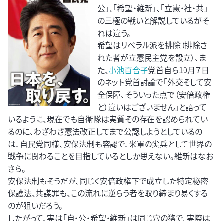
公」、「希望・維新」、「立憲・社・共」
の三極の戦いと解説しているがそ
れは違う。
希望はリベラル派を排除（排除さ
れた者が立憲民主党を設立）、ま
た、
小池百合子
党首自ら10月７日
のネット党首討論で「外交そして安
全保障、そういった点で（安倍政権
と）違いはございません」と語って
いるように、現在でも自衛隊は実質その存在を認められてい
るのに、わざわざ憲法改正してまで公認しようとしているの
は、自民党同様、安保法制も容認で、米軍の尖兵として世界の
戦争に関わることを目指しているとしか思えない。維新はなお
さら。
安保法制もそうだが、同じく安倍政権下で成立した特定秘密
保護法、共謀罪も、この流れに逆らう者を取り締まり易くする
のが狙いだろう。
したがって、実は「自・公・希望・維新」は同じ穴の狢で、実際は