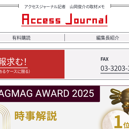
アクセスジャーナル記者 山岡俊介の取材メモ
有料購読
編集長紹介
報求む！
FAX
03-3203-
あるケースに限る）