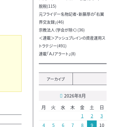
脱税(115)
元フライデー名物記者・新藤厚の「右翼
界交友録」(46)
宗教法人（学会が除く）(36)
＜連載＞アッシュブレインの資産運用ス
トラテジー(491)
連載「ＡＪアラート」(8)
アーカイブ
2026年8月
月
火
水
木
金
土
日
1
2
3
4
5
6
7
8
9
10