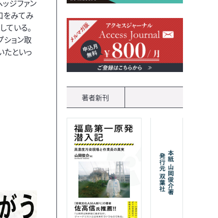
ヘッジファン
口をみてみ
している。
プション取
いたといっ
著者新刊