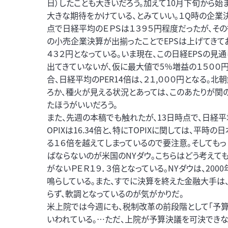
日）したことも大きいだろう。加えて10月下旬から
大きな期待をかけている、とみていい。１Q時の企業
点で日経平均のＥＰＳは１３９５円程度だったが、そ
の小売企業決算が出揃ったことでEPSは上げてきており
４３２円となっている。いま現在、この日経EPSの見
出てきていないが、仮に最大値で5％増益の１５００
合、日経平均のPER14倍は、２１,０００円となる。北
ろか、種火が見える状況とあっては、このあたりが関
たほうがいいだろう。
また、先週の本稿でも触れたが、13日時点で、日経平均の
OPIXは16.34倍と、特にTOPIXに関しては、平時
る１６倍を越えてしまっているので要注意。そしても
ばならないのが米国のNYダウ。こちらはどう考えて
がないＰＥＲ１９．３倍となっている。NYダウは、200
鳴らしている。また、すでに決算を終えた金融大手は
らず、軟調となっているのが気がかりだ。
米上院では今週にも、税制改革の前段階として「予算
いわれている。…ただ、上院が予算決議を可決できな