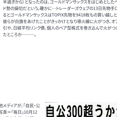
半過ぎから）となったのは、ゴールドマンサックスをはじめとした
ド勢の損切だという。確かに…トレーダーズウェブの13日先物手
るとゴールドマンサックスはTOPIX先物を9418枚もの買い越しと
彼らが白旗をあげたことがきっかけとなり導火線に火がつき、オ
引や、日経平均リンク債、個人のベア型株式を巻き込んで火がつ
たところか―――。
メディアが、「自民・公
真＝「毎日」10月12