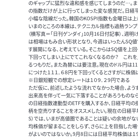
のギャップに猛烈な違和感を感じてしまうのだ…。ま
の指数だけが上に行ってしまった変な感覚だ。日経平
小幅な陰線だった。韓国のKOSPI指数も金曜日は上
いまのところの本線は、テクニカル指標も過熱ラン
（横写真＝「日刊ゲンダイ」10月16日付記事）、週
は相場はもみ合い形状となり、今週はいったんSQ値で
す展開になる、と考えている。そこからはSQ値を上
下回ってしまい上にでてこれなくなるのか？ これ
るつもりだ。また為替には要注意。現在のドル円は111
につけた１１１．６８円を下回ってくるとさすがに株価
※日銀短観での想定レートは１０９．２９円である
ただ仮に、前述したような流れでなかった場合、よう
出来高を伴って一気に下落することがあろうものな
の日経指数連動型のETFを購入するか、日経平均
柄を空売りすることをオススメしたい。現在の日経平
S）では、いまが高値圏であることは疑いの余地がな
均株価が留まることをしらず、さらに上を目指した場
がよいのではないか。9月8日には日経平均株価は１９