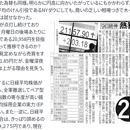
た為替も同様。明らかに円高に向かいたがっているにもかかわらず
均のけん引役であるNYダウにしても、商いの乏しい相場つきで木
は試せなかった。
プが点灯し続けており
明け月曜日の後場あたりに
ある20,958円を目指
回って推移できるのか？
を見定めながら売買をす
.85円だが、金曜深夜
は上がる理由を見失う。
するに日経平均株価が
ら、全軍撤退してベア型
の指数の寄与度が高い銘
均採用企業の実力（EP
い。また…逆に、日経平
合は、きっぱり諦めるの
,２７５円であり、現在