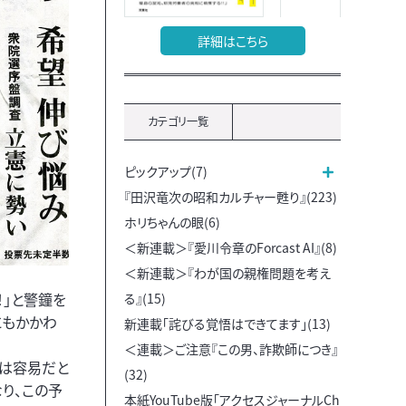
詳細はこちら
カテゴリ一覧
ピックアップ(7)
『田沢竜次の昭和カルチャー甦り』(223)
ホリちゃんの眼(6)
＜新連載＞『愛川令章のForcast AI』(8)
＜新連載＞『わが国の親権問題を考え
！」と警鐘を
る』(15)
にもかかわ
新連載「詫びる覚悟はできてます」(13)
＜連載＞ご注意『この男、詐欺師につき』
決は容易だと
(32)
り、この予
本紙YouTube版「アクセスジャーナルCh