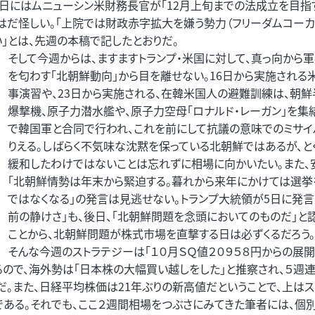
3日にはムニューシン米財務長官が「12月上旬までの法成立を目指
だ怪しい。「上院では財政赤字拡大を嫌う勢力（フリーダムコーカ
」とは、先週の本稿で記したとおりだ。
そして今週からは、ますますトランプ・米国に対して、真っ向から
を匂わす「北朝鮮動向」から目を離せない。16日から実施される
事演習や、23日から実施される、在韓米国人の避難訓練は、朝鮮
爆撃機、原子力潜水艦や、原子力空母「ロナルド・レーガン」を集
で韓国軍と合同で行われ、これを前にして抗議の意味でのミサ
りえる。しばらく不気味な沈黙を保っている北朝鮮ではあるが、と
緩和したわけではないことは忘れずに相場に向かいたい。また、
「北朝鮮情勢は年末から緊迫する。暮れから来年にかけては選挙
ではなくなる」の発言は見逃せない。トランプ大統領が5日に発言
前の静けさ」も、後日、「北朝鮮問題を念頭においてのものだ」と
ことから、北朝鮮問題が株式市場を直撃する日は必ずくるだろう。
そんな今週のストラテジーは「１０月ＳＱ値２０９５８円からの展開
ので、海外勢は「日本株の大幅買い越しをした」と推察され、５週連
だ。また、日経平均株価は21年ぶりの新高値だということで、上は
である。それでも、ここ２週間相場をつぶさにみてきた筆者には、個