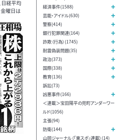
、日経平均
経済事件(1588)
・金曜日は
芸能・アイドル(630)
警察(414)
銀行犯罪関連(164)
詐欺（行為）(1745)
耐震偽装問題(35)
政治(373)
国際(338)
教育(136)
訴訟(73)
凶悪事件(166)
＜連載＞宝田陽平の兜町アンダーワー
ルド(1056)
主張(94)
防衛(144)
山岡ジャーナル（「東スポ」連載）(14)