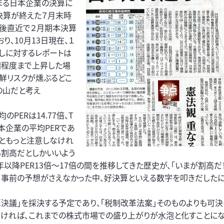
始まる日本企業の決算に
決算が終えた７月末時
の後直近で２月期本決算
、10月13日現在、１
通しに対するレポートは
円程度まで上昇した場
朝鮮リスクが燻ぶるどこ
の山だと考え
PERは14.77倍、T
の日本企業の平均PERであ
っともっと注意しなけれ
も割高だとしかいいよう
0年以降PER13倍～17倍の間を推移してきた歴史が、「いまが割高だ
、事前の予想がさえなかった中、好決算といえる数字を叩きだした
決議」を採決する予定であり、「税制改革法案」そのものよりも可
ければ、これまでの株式市場での盛り上がりが水泡と化すことにな