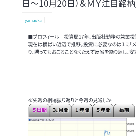
日～10月20日）＆ＭＹ注目銘柄」
yamaoka
■プロフィール 投資歴17年、出版社勤務の兼業投
現在は横ばい近辺で推移。投資に必要なのは１に「メン
り、勝ってもおごることなくたえず反省を繰り返し、
≪先週の相場振り返りと今週の見通し≫