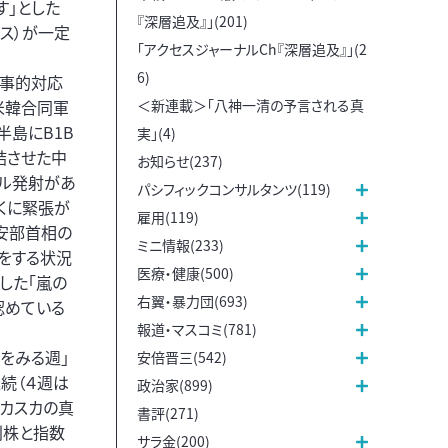
す」とした
『深層追及』」(201)
ス）が一定
「アクセスジャーナルCh『深層追及』」(2
6)
軍事的対応
＜新連載＞「八神一清の予言される真
米韓合同軍
半島にB1B
実」(4)
結させた中
お知らせ(237)
イル発射があ
パシフィックコンサルタンツ(119)
くに緊張が
雇用(119)
安部首相の
ミニ情報(233)
をする状況
医療・健康(500)
した「嵐の
右翼・暴力団(693)
認めている
報道・マスコミ(781)
をみる週」
安倍晋三(542)
続（４週は
政治家(899)
スカスカの真
書評(271)
別株と指数
サラ金(200)