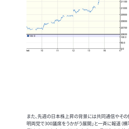
また、先週の日本株上昇の背景には共同通信やその他
明両党で300議席をうかがう展開」と一斉に報道（横写