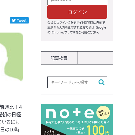
ログイン
会員のログイン情報をサイト閲覧時に自動で
履歴から入力を希望されるお客様は、Google
の『Chrome』ブラウザをご利用ください。
記事検索
、前週比＋４
土曜朝の日経
ているにも
日の10時