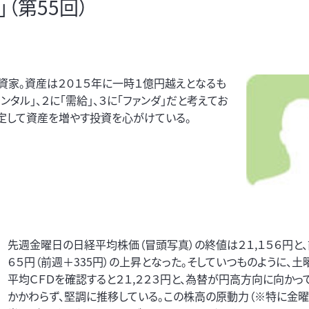
（第55回）
資家。資産は２０１５年に一時１億円越えとなるも
タル」、２に「需給」、３に「ファンダ」だと考えてお
安定して資産を増やす投資を心がけている。
先週金曜日の日経平均株価（冒頭写真）の終値は２１,１５６円と
６５円（前週＋335円）の上昇となった。そしていつものように、
平均ＣＦＤを確認すると２１,２２３円と、為替が円高方向に向かっ
かかわらず、堅調に推移している。この株高の原動力（※特に金曜