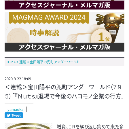
TOP
>
＜連載＞宝田陽平の兜町アンダーワールド
2020.9.22 18:09
＜連載＞宝田陽平の兜町アンダーワールド（７９
５）「『Ｎｕｔｓ』退場で今後のハコモノ企業の行方」
yamaoka
増資、ＩＲを繰り返し集めて来た多