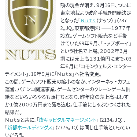
額の現金が消え、９月16日、ついに
東京地裁より破産手続き開始決定
となった「
Ｎｕｔｓ
（ナッツ）」（787
2。JQ。東京都港区）――１９７７年
設立。ゲームソフト販売など手掛
けていた99年９月、「トップボーイ」
という社名で上場。２００２年３月
期には売上高１３１億円にまで。03
年６月に「コモンウェルス・エンター
テイメント」、16年９月に「Ｎｕｔｓ」へ社名変更。
この間、ゲームソフト販売の縮小のなか、インターネットカフェ
運営、パチンコ関連事業、ゲームセンターのクレーンゲーム供
給などいろいろやるも頭打ちとなり、昨年度の売上高はわず
か１億２０００万円まで落ち込む。仕手筋にしゃぶりつくされた
結果だ。
Ｎｕｔｓと共に、「
燦キャピタルマネージメント
」（2134。JQ）、
「
新都ホールディングス
」（2776。JQ）は同じ仕手筋といってい
いだろう。