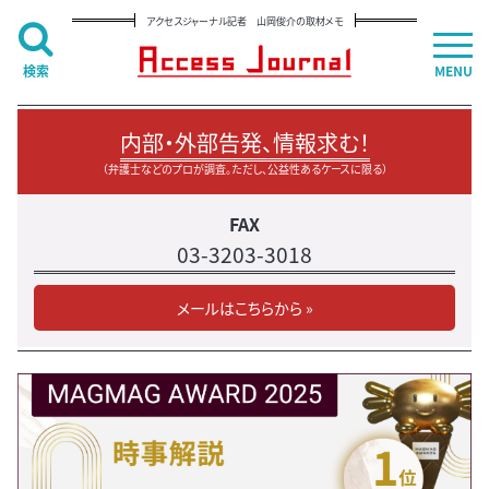
アクセスジャーナル記者 山岡俊介の取材メモ
検索
MENU
内部・外部告発、情報求む！
（弁護士などのプロが調査。ただし、公益性あるケースに限る）
FAX
03-3203-3018
メールはこちらから »