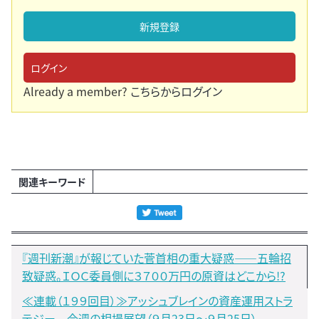
新規登録
ログイン
Already a member?
こちらからログイン
関連キーワード
『週刊新潮』が報じていた菅首相の重大疑惑――五輪招
致疑惑。ＩＯＣ委員側に３７００万円の原資はどこから!?
≪連載（１９９回目）≫アッシュブレインの資産運用ストラ
テジー 今週の相場展望（９月23日～９月25日）