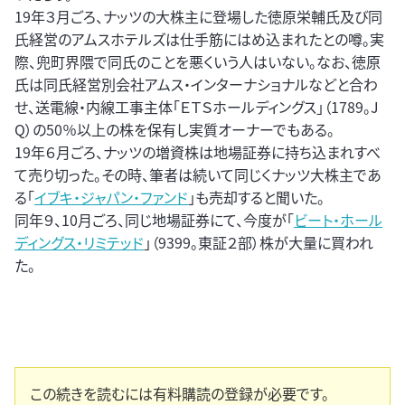
19年３月ごろ、ナッツの大株主に登場した徳原栄輔氏及び同
氏経営のアムスホテルズは仕手筋にはめ込まれたとの噂。実
際、兜町界隈で同氏のことを悪くいう人はいない。なお、徳原
氏は同氏経営別会社アムス・インターナショナルなどと合わ
せ、送電線・内線工事主体「ＥＴＳホールディングス」（1789。J
Q）の50％以上の株を保有し実質オーナーでもある。
19年６月ごろ、ナッツの増資株は地場証券に持ち込まれすべ
て売り切った。その時、筆者は続いて同じくナッツ大株主であ
る「
イブキ・ジャパン・ファンド
」も売却すると聞いた。
同年９、10月ごろ、同じ地場証券にて、今度が「
ビート・ホール
ディングス・リミテッド
」（9399。東証２部）株が大量に買われ
た。
この続きを読むには有料購読の登録が必要です。