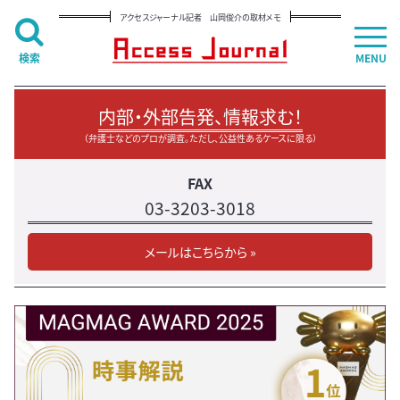
アクセスジャーナル記者 山岡俊介の取材メモ
検索
MENU
内部・外部告発、情報求む！
（弁護士などのプロが調査。ただし、公益性あるケースに限る）
FAX
03-3203-3018
メールはこちらから »