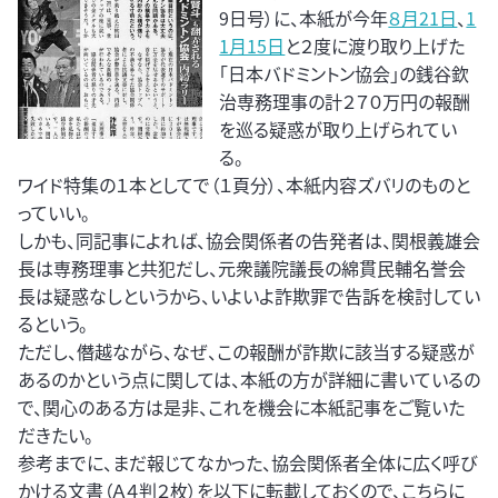
9日号）に、本紙が今年
８月21日
、
1
1月15日
と２度に渡り取り上げた
「日本バドミントン協会」の銭谷欽
治専務理事の計２７０万円の報酬
を巡る疑惑が取り上げられてい
る。
ワイド特集の１本としてで（１頁分）、本紙内容ズバリのものと
っていい。
しかも、同記事によれば、協会関係者の告発者は、関根義雄会
長は専務理事と共犯だし、元衆議院議長の綿貫民輔名誉会
長は疑惑なしというから、いよいよ詐欺罪で告訴を検討してい
るという。
ただし、僭越ながら、なぜ、この報酬が詐欺に該当する疑惑が
あるのかという点に関しては、本紙の方が詳細に書いているの
で、関心のある方は是非、これを機会に本紙記事をご覧いた
だきたい。
参考までに、まだ報じてなかった、協会関係者全体に広く呼び
かける文書（Ａ４判２枚）を以下に転載しておくので、こちらに