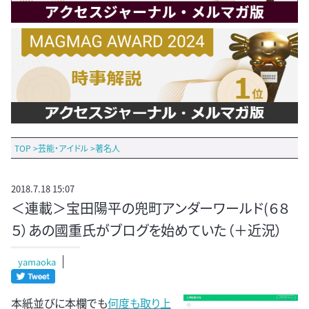
TOP
>
芸能・アイドル
>
著名人
2018.7.18 15:07
＜連載＞宝田陽平の兜町アンダーワールド(６８
５）あの國重氏がブログを始めていた（＋近況）
yamaoka
本紙並びに本欄でも
何度も取り上