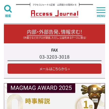
アクセスジャーナル記者 山岡俊介の取材メモ
検索
MENU
内部・外部告発、情報求む！
（弁護士などのプロが調査。ただし、公益性あるケースに限る）
FAX
03-3203-3018
メールはこちらから »