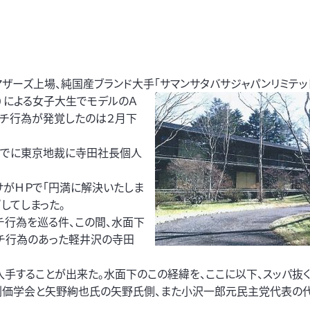
マザーズ上場、純国産ブランド大手「サマンサタバサジャパンリミテ
ッ
）による女子大生でモデルのＡ
レンチ行為が発覚したのは２月下
はすでに東京地裁に寺田社長個人
サがＨＰで「円満に解決いたしま
”してしまった。
チ行為を巡る件、この間、水面下
ンチ行為のあった軽井沢の寺田
手することが出来た。水面下のこの経緯を、ここに以下、スッパ抜く
創価学会と矢野絢也氏の矢野氏側、また小沢一郎元民主党代表の