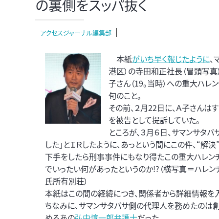
の裏側をスッパ抜く
アクセスジャーナル編集部
本紙
がいち早く報じたように
、
港区）の寺田和正社長（冒頭写真
子さん（19。当時）への重大ハ
旬のこと。
その前、２月22日に、Ａ子さん
を被告として提訴していた。
ところが、３月６日、サマンサタバ
した」とＩＲしたように、あっという間にこの件、“解決
下手をしたら刑事事件にもなり得たこの重大ハレン
でいったい何があったというのか!?（横写真＝ハレ
氏所有別荘）
本紙はこの間の経緯につき、関係者から詳細情報を入
ちなみに、サマンサタバサ側の代理人を務めたのは
めるあの
弘中惇一郎弁護士
だった。