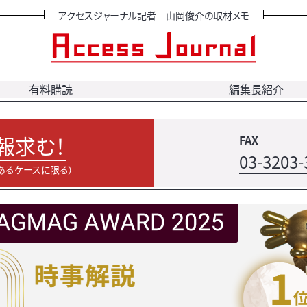
アクセスジャーナル記者 山岡俊介の取材メモ
有料購読
編集長紹介
報求む！
FAX
03-3203-
あるケースに限る）