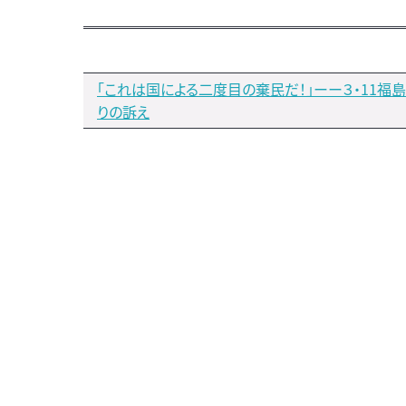
「これは国による二度目の棄民だ！」ーー３・11福
りの訴え