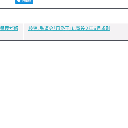
島県民が怒
検察、弘道会「風俗王」に懲役２年６月求刑