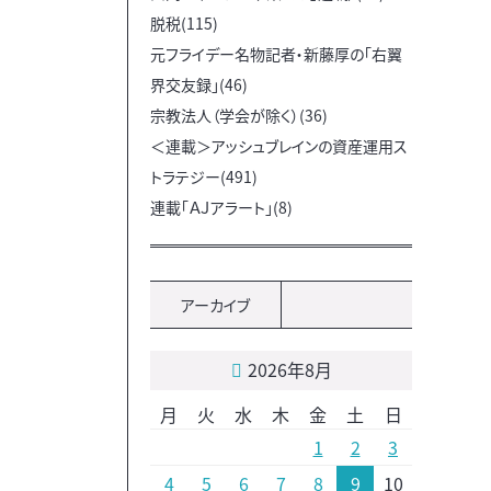
脱税(115)
元フライデー名物記者・新藤厚の「右翼
界交友録」(46)
宗教法人（学会が除く）(36)
＜連載＞アッシュブレインの資産運用ス
トラテジー(491)
連載「ＡＪアラート」(8)
アーカイブ
2026年8月
月
火
水
木
金
土
日
1
2
3
4
5
6
7
8
9
10