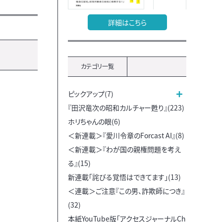
詳細はこちら
カテゴリ一覧
ピックアップ(7)
『田沢竜次の昭和カルチャー甦り』(223)
ホリちゃんの眼(6)
＜新連載＞『愛川令章のForcast AI』(8)
＜新連載＞『わが国の親権問題を考え
る』(15)
新連載「詫びる覚悟はできてます」(13)
＜連載＞ご注意『この男、詐欺師につき』
(32)
本紙YouTube版「アクセスジャーナルCh