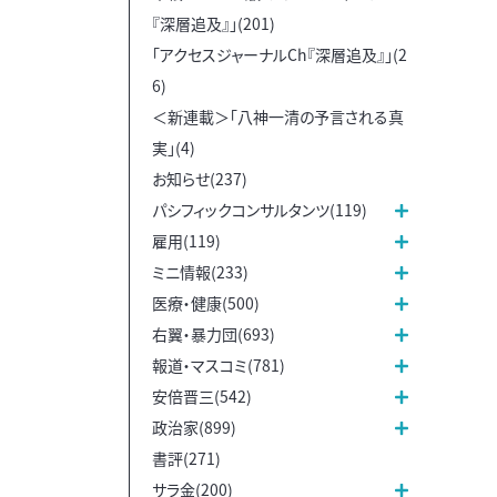
『深層追及』」(201)
「アクセスジャーナルCh『深層追及』」(2
6)
＜新連載＞「八神一清の予言される真
実」(4)
お知らせ(237)
パシフィックコンサルタンツ(119)
雇用(119)
ミニ情報(233)
医療・健康(500)
右翼・暴力団(693)
報道・マスコミ(781)
安倍晋三(542)
政治家(899)
書評(271)
サラ金(200)