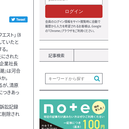
ログイン
会員のログイン情報をサイト閲覧時に自動で
履歴から入力を希望されるお客様は、Google
の『Chrome』ブラウザをご利用ください。
エスト」（8
していたと
る。
記事検索
夫にされた
場企業社長
潮』は河合
か。
るが、清原
につきあっ
の訴訟記録
に削除され