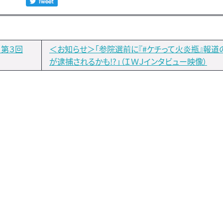
）第３回
＜お知らせ＞「参院選前に『#ケチって火炎瓶』報道
が逮捕されるかも!?」（ＩＷＪインタビュー映像）