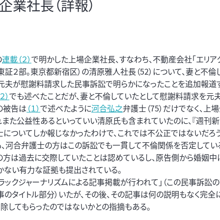
場企業社長（詳報）
の
連載（２）
で明かした上場企業社長、すなわち、不動産会社「エリアク
。東証２部。東京都新宿区）の清原雅人社長（52）について、妻と不倫
、元夫が慰謝料請求した民事訴訟で明らかになったことを追加報道す
（２）
でも述べたことだが、妻と不倫していたとして慰謝料請求を元
の被告は
（１）
で述べたように
河合弘之
弁護士（75）だけでなく、上
れまた公益性あるといっていい清原氏も含まれていたのに、『週刊新
士についてしか報じなかったわけで、これでは不公正ではないだろう
も、河合弁護士の方はこの訴訟でも一貫して不倫関係を否定してい
の方は過去に交際していたことは認めているし、原告側から婚姻中
かない有力な証拠も提出されている。
ブラックジャーナリズムによる記事掲載が行われて」（この民事訴訟
のタイトル部分）いたが、その後、その記事は何の説明もなく完全
除してもらったのではないかとの指摘もある。