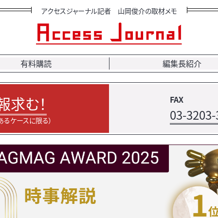
アクセスジャーナル記者 山岡俊介の取材メモ
有料購読
編集長紹介
報求む！
FAX
03-3203-
あるケースに限る）