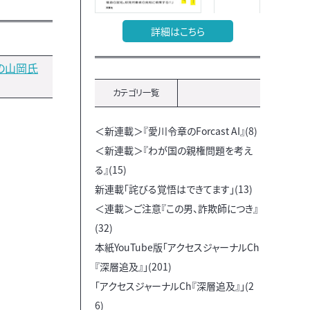
詳細はこちら
の山岡氏
カテゴリ一覧
＜新連載＞『愛川令章のForcast AI』(8)
＜新連載＞『わが国の親権問題を考え
る』(15)
新連載「詫びる覚悟はできてます」(13)
＜連載＞ご注意『この男、詐欺師につき』
(32)
本紙YouTube版「アクセスジャーナルCh
『深層追及』」(201)
「アクセスジャーナルCh『深層追及』」(2
6)