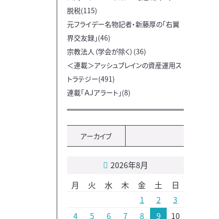
脱税(115)
元フライデー名物記者・新藤厚の「右翼
界交友録」(46)
宗教法人（学会が除く）(36)
＜連載＞アッシュブレインの資産運用ス
トラテジー(491)
連載「ＡＪアラート」(8)
アーカイブ
2026年8月
月
火
水
木
金
土
日
1
2
3
4
5
6
7
8
9
10