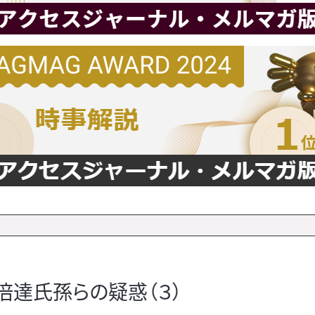
倍達氏孫らの疑惑（３）