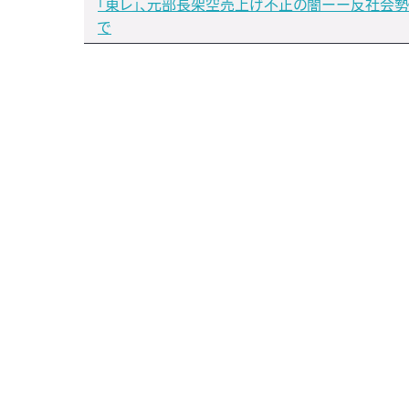
「東レ」、元部長架空売上げ不正の闇ーー反社会
で