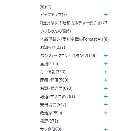
実」(4)
ピックアップ(7)
『田沢竜次の昭和カルチャー甦り』(223)
ホリちゃんの眼(6)
＜新連載＞『愛川令章のForcast AI』(8)
お知らせ(237)
パシフィックコンサルタンツ(119)
雇用(119)
ミニ情報(233)
医療・健康(500)
右翼・暴力団(693)
報道・マスコミ(781)
安倍晋三(542)
政治家(899)
書評(271)
サラ金(200)