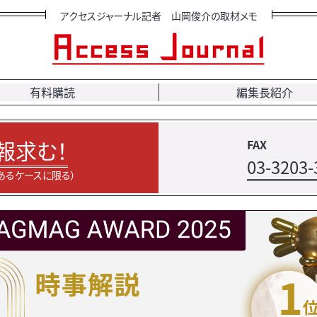
アクセスジャーナル記者 山岡俊介の取材メモ
有料購読
編集長紹介
報求む！
FAX
03-3203-
あるケースに限る）