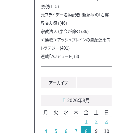
脱税(115)
元フライデー名物記者・新藤厚の「右翼
界交友録」(46)
宗教法人（学会が除く）(36)
＜連載＞アッシュブレインの資産運用ス
トラテジー(491)
連載「ＡＪアラート」(8)
アーカイブ
2026年8月
月
火
水
木
金
土
日
1
2
3
4
5
6
7
8
9
10