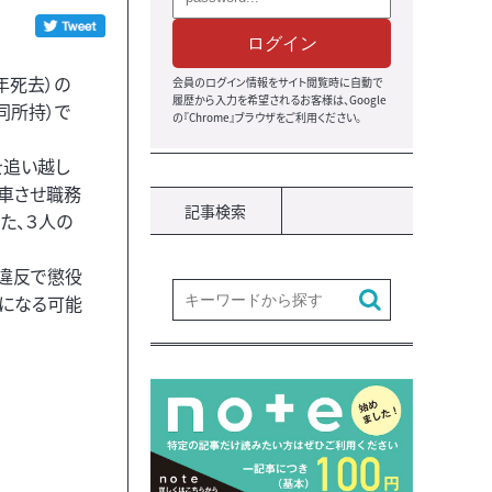
ログイン
年死去）の
会員のログイン情報をサイト閲覧時に自動で
履歴から入力を希望されるお客様は、Google
同所持）で
の『Chrome』ブラウザをご利用ください。
。
を追い越し
車させ職務
記事検索
た、３人の
違反で懲役
になる可能