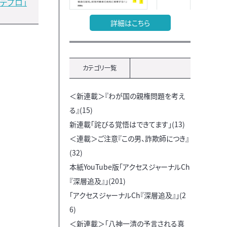
デプロ」
詳細はこちら
カテゴリ一覧
＜新連載＞『わが国の親権問題を考え
る』(15)
新連載「詫びる覚悟はできてます」(13)
＜連載＞ご注意『この男、詐欺師につき』
(32)
本紙YouTube版「アクセスジャーナルCh
『深層追及』」(201)
「アクセスジャーナルCh『深層追及』」(2
6)
＜新連載＞「八神一清の予言される真