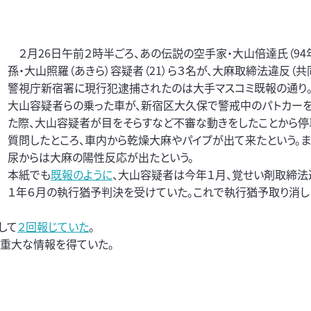
２月26日午前２時半ごろ、あの伝説の空手家・大山倍達氏（94
孫・大山照羅（あきら）容疑者（21）ら３名が、大麻取締法違反（共
警視庁新宿署に現行犯逮捕されたのは大手マスコミ既報の通り
大山容疑者らの乗った車が、新宿区大久保で警戒中のパトカー
た際、大山容疑者が目をそらすなど不審な動きをしたことから停
質問したところ、車内から乾燥大麻やパイプが出て来たという。ま
尿からは大麻の陽性反応が出たという。
本紙でも
既報のように
、大山容疑者は今年１月、覚せい剤取締法
１年６月の執行猶予判決を受けていた。これで執行猶予取り消し
して
２回報じていた
。
る重大な情報を得ていた。