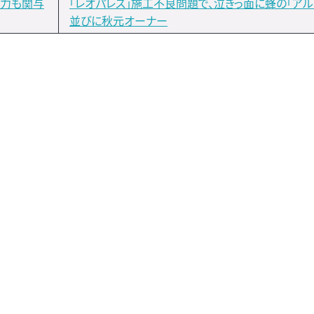
勢力も関与
「レオパレス」施工不良問題で、泣きっ面に蜂の「アル
並びに秋元オーナー