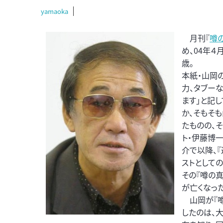
yamaoka
月刊『
噂
め、04年
歳。
本紙・山岡の
力、タブー
ます」と記
か、そもそ
たものの、
ト・伊藤博
介で以降、
ストとして
その『噂の
が亡くなった
山岡が『噂
したのは、