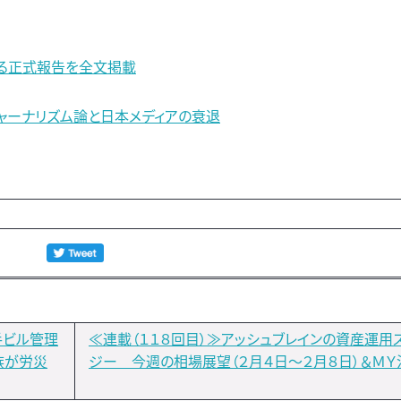
る正式報告を全文掲載
ャーナリズム論と日本メディアの衰退
手ビル管理
≪連載（１１８回目）≫アッシュブレインの資産運用
族が労災
ジー 今週の相場展望（２月４日～２月８日）＆Ｍ