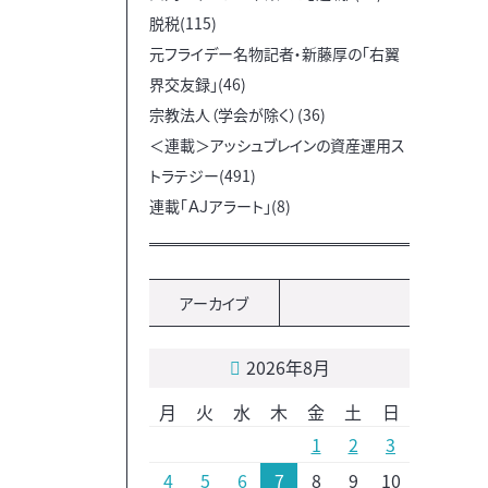
脱税(115)
元フライデー名物記者・新藤厚の「右翼
界交友録」(46)
宗教法人（学会が除く）(36)
＜連載＞アッシュブレインの資産運用ス
トラテジー(491)
連載「ＡＪアラート」(8)
アーカイブ
2026年8月
月
火
水
木
金
土
日
1
2
3
4
5
6
7
8
9
10