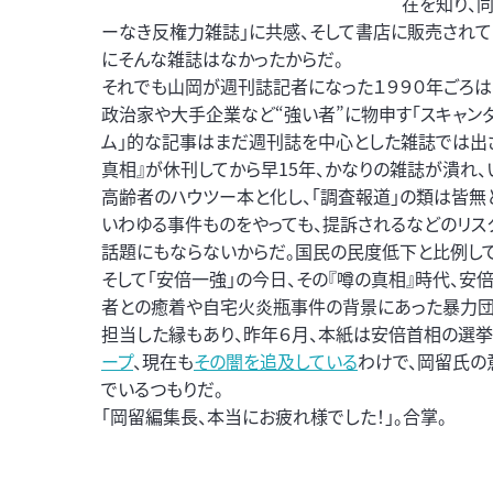
在を知り、
ーなき反権力雑誌」に共感、そして書店に販売され
にそんな雑誌はなかったからだ。
それでも山岡が週刊誌記者になった１９９０年ごろは
政治家や大手企業など“強い者”に物申す「スキャンダ
ム」的な記事はまだ週刊誌を中心とした雑誌では出さ
真相』が休刊してから早15年、かなりの雑誌が潰れ
高齢者のハウツー本と化し、｢調査報道」の類は皆無
いわゆる事件ものをやっても、提訴されるなどのリス
話題にもならないからだ。国民の民度低下と比例して
そして「安倍一強」の今日、その『噂の真相』時代、安
者との癒着や自宅火炎瓶事件の背景にあった暴力
担当した縁もあり、昨年６月、本紙は安倍首相の選
ープ
、現在も
その闇を追及している
わけで、岡留氏の
でいるつもりだ。
「岡留編集長、本当にお疲れ様でした！」。合掌。