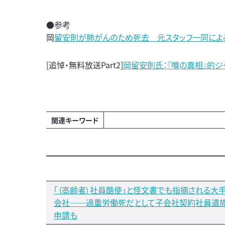
●参考
岡
留安則が肺がんのため死去 元スタッフ一同によ
[追悼・無料放送Part2]
岡留安則氏：『噂の真相』的ジ
関連キーワード
「（高齢者）社員酷使」と怪文書でも指摘される大
会社――過重労働死だとして子会社契約社員遺
申請も