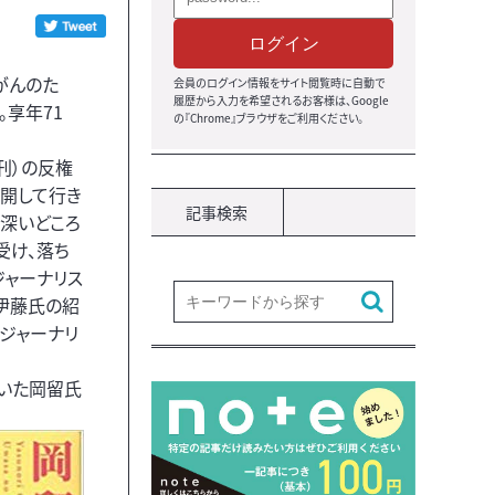
ログイン
がんのた
会員のログイン情報をサイト閲覧時に自動で
履歴から入力を希望されるお客様は、Google
享年71
の『Chrome』ブラウザをご利用ください。
刊）の反権
公開して行き
記事検索
。深いどころ
受け、落ち
ジャーナリス
伊藤氏の紹
ジャーナリ
ていた岡留氏