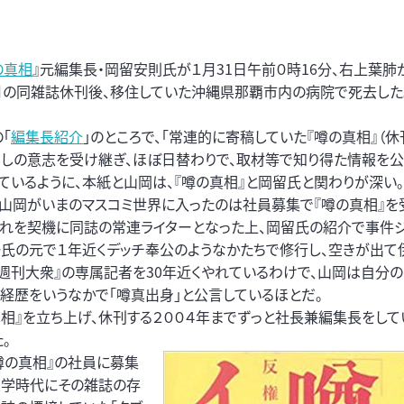
の真相
』元編集長・岡留安則氏が１月31日午前０時16分、右上葉肺
４月の同雑誌休刊後、移住していた沖縄県那覇市内の病院で死去した。
｢
編集長紹介
」のところで、「常連的に寄稿していた『噂の真相』（休
なしの意志を受け継ぎ、ほぼ日替わりで、取材等で知り得た情報を
しているように、本紙と山岡は、『噂の真相』と岡留氏と関わりが深い
も山岡がいまのマスコミ世界に入ったのは社員募集で『噂の真相』を
それを契機に同誌の常連ライターとなった上、岡留氏の紹介で事件
一氏の元で１年近くデッチ奉公のようなかたちで修行し、空きが出て
『週刊大衆』の専属記者を30年近くやれているわけで、山岡は自分の
の経歴をいうなかで「噂真出身」と公言しているほとだ。
真相』を立ち上げ、休刊する２００４年までずっと社長兼編集長をし
。
の真相』の社員に募集
大学時代にその雑誌の存