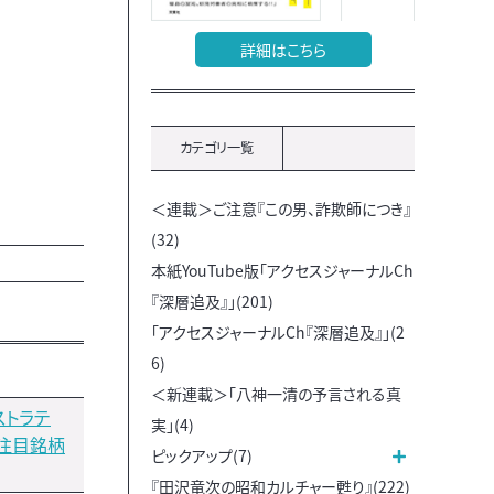
詳細はこちら
カテゴリ一覧
＜連載＞ご注意『この男、詐欺師につき』
(32)
本紙YouTube版「アクセスジャーナルCh
『深層追及』」(201)
「アクセスジャーナルCh『深層追及』」(2
6)
＜新連載＞「八神一清の予言される真
ストラテ
実」(4)
Ｙ注目銘柄
ピックアップ(7)
『田沢竜次の昭和カルチャー甦り』(222)