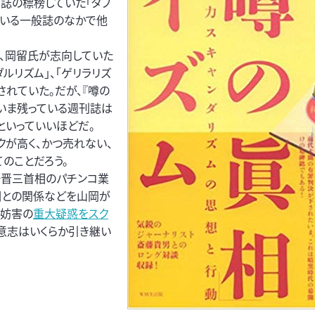
同誌の標榜していた「タブ
ている一般誌のなかで他
、岡留氏が志向していた
ルリズム」、｢ゲリラリズ
れていた。だが、『噂の
、いま残っている週刊誌は
といっていいほどだ。
クが高く、かつ売れない、
のことだろう。
倍晋三首相のパチンコ業
団との関係などを山岡が
挙妨害の
重大疑惑をスク
意志はいくらか引き継い