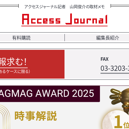
アクセスジャーナル記者 山岡俊介の取材メモ
有料購読
編集長紹介
報求む！
FAX
03-3203-
あるケースに限る）