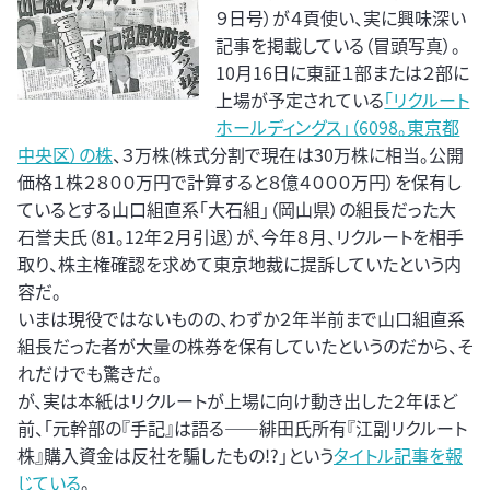
９日号）が４頁使い、実に興味深い
記事を掲載している（冒頭写真）。
10月16日に東証１部または２部に
上場が予定されている
「リクルート
ホールディングス」（6098。東京都
中央区）の株
、３万株(株式分割で現在は30万株に相当。公開
価格１株２８００万円で計算すると８億４０００万円）を保有し
ているとする山口組直系「大石組」（岡山県）の組長だった大
石誉夫氏（81。12年２月引退）が、今年８月、リクルートを相手
取り、株主権確認を求めて東京地裁に提訴していたという内
容だ。
いまは現役ではないものの、わずか２年半前まで山口組直系
組長だった者が大量の株券を保有していたというのだから、そ
れだけでも驚きだ。
が、実は本紙はリクルートが上場に向け動き出した２年ほど
前、「元幹部の『手記』は語る――緋田氏所有『江副リクルート
株』購入資金は反社を騙したもの!?」という
タイトル記事を報
じている
。