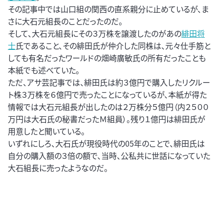
その記事中では山口組の関西の直系親分に止めているが、ま
さに大石元組長のことだったのだ。
そして、大石元組長にその３万株を譲渡したのがあの
緋田将
士
氏であること、その緋田氏が仲介した同株は、元々仕手筋と
しても有名だったワールドの畑崎廣敏氏の所有だったことも
本紙でも述べていた。
ただ、アサ芸記事では、緋田氏は約３億円で購入したリクルー
ト株３万株を６億円で売ったことになっているが、本紙が得た
情報では大石元組長が出したのは２万株分５億円（内２５００
万円は大石氏の秘書だったＭ組員）。残り１億円は緋田氏が
用意したと聞いている。
いずれにしろ、大石氏が現役時代の05年のことで、緋田氏は
自分の購入額の３倍の額で、当時、公私共に世話になっていた
大石組長に売ったようなのだ。