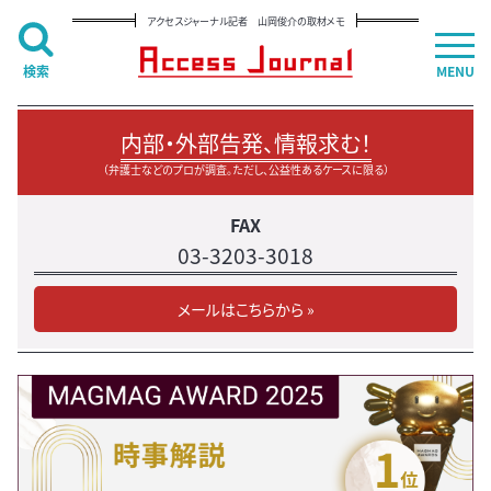
アクセスジャーナル記者 山岡俊介の取材メモ
検索
MENU
内部・外部告発、情報求む！
（弁護士などのプロが調査。ただし、公益性あるケースに限る）
FAX
03-3203-3018
メールはこちらから »