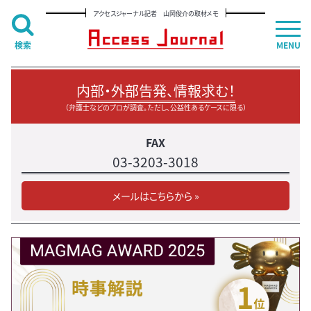
アクセスジャーナル記者 山岡俊介の取材メモ
検索
MENU
内部・外部告発、情報求む！
（弁護士などのプロが調査。ただし、公益性あるケースに限る）
FAX
03-3203-3018
メールはこちらから »