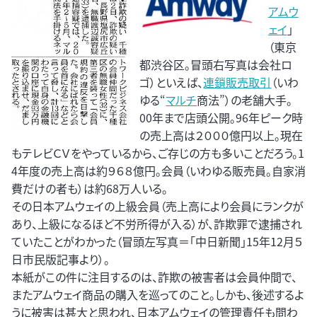
アムウ
ェイ
」
（東京
都渋谷区。冒頭右写真は会社ロ
ゴ）といえば、
連鎖販売取引
（いわ
ゆる“
マルチ
商法”）の老舗大手。
00年まで店頭公開。96年ピーク時
の売上高は２０００億円以上。現在
もテレビＣＶをやっているから、ご存じの方も多いことだろう。1
4年度の売上高は約９６８億円。会員（いわゆる販売員。自家消
費だけの者も）は約68万人いる。
その日本アムウェイの上級会員（売上高により会員にランクが
あり、上級になるほど不労所得が入る）が、詐欺罪で逮捕され
ていたことがわかった（冒頭左写真＝「中日新聞」15年12月５
日市民版記事より）。
本紙がこの件に注目するのは、詐欺の被害者は会員仲間で、
またアムウェイ商品の購入を巡ってのこと。しかも、後述するよ
うに被害は甚大と思われ、日本アムウェイの管理責任も問わ