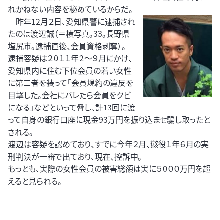
れかねない内容を秘めているからだ。
昨年12月２日、愛知県警に逮捕され
たのは渡辺誠（＝横写真。33。長野県
塩尻市。逮捕直後、会員資格剥奪）。
逮捕容疑は２０１１年２～９月にかけ、
愛知県内に住む下位会員の若い女性
に第三者を装って「会員規約の違反を
目撃した。会社にバレたら会員をクビ
になる」などといって脅し、計13回に渡
って自身の銀行口座に現金93万円を振り込ませ騙し取ったと
される。
渡辺は容疑を認めており、すでに今年２月、懲役１年６月の実
刑判決が一審で出ており、現在、控訴中。
もっとも、実際の女性会員の被害総額は実に５０００万円を超
えると見られる。