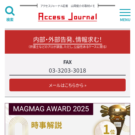
アクセスジャーナル記者 山岡俊介の取材メモ
検索
MENU
内部・外部告発、情報求む！
（弁護士などのプロが調査。ただし、公益性あるケースに限る）
FAX
03-3203-3018
メールはこちらから »