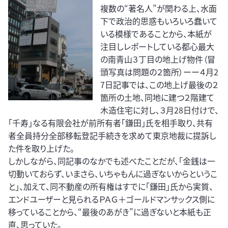
複数の“著名人”が関わる上、水面
下で政治的思惑もいろいろ蠢いて
いる模様であることから、本紙が
注目しレポートしている都心最大
の南青山３丁目の地上げ物件（冒
頭写真は問題の２箇所）ーー４月2
7日記事では、この地上げ最後の２
箇所の土地、同地に建つ２階建て
木造住宅に対し、３月28日付けで、
「千寿」なる有限会社が前所有者「鎌田」氏を相手取り、共有
者全員持分全部移転登記手続きを求めて東京地裁に提訴し
た件を取り上げた。
しかしながら、同記事のなかでも述べたことだが、「金銭は一
切動いておらず、いまさら、いちゃもんに過ぎないからというこ
と」、加えて、同不動産の所有権はすでに「鎌田」氏から実質、
エンドユーザーと見られるＰＡＧ＋ゴールドマンサックス側に
移っていることから、“最後のあがき”に過ぎないと本紙も正
直、思っていた。