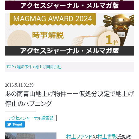
TOP
>
経済事件
>
地上げ関係会社
2016.5.11 01:39
あの南青山地上げ物件ーー仮処分決定で地上げ
停止のハプニング
アクセスジャーナル編集部
村上ファンド
の
村上世彰
氏始め