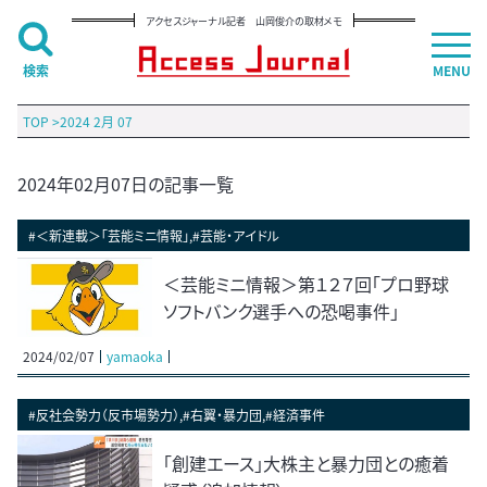
アクセスジャーナル記者 山岡俊介の取材メモ
検索
MENU
TOP
>
2024 2月 07
2024年02月07日の記事一覧
#＜新連載＞「芸能ミニ情報」,#芸能・アイドル
＜芸能ミニ情報＞第１２７回「プロ野球
ソフトバンク選手への恐喝事件」
2024/02/07
yamaoka
#反社会勢力（反市場勢力）,#右翼・暴力団,#経済事件
「創建エース」大株主と暴力団との癒着