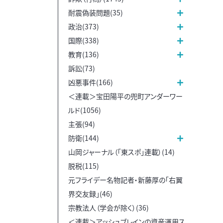
耐震偽装問題(35)
政治(373)
国際(338)
教育(136)
訴訟(73)
凶悪事件(166)
＜連載＞宝田陽平の兜町アンダーワー
ルド(1056)
主張(94)
防衛(144)
山岡ジャーナル（「東スポ」連載）(14)
脱税(115)
元フライデー名物記者・新藤厚の「右翼
界交友録」(46)
宗教法人（学会が除く）(36)
＜連載＞アッシュブレインの資産運用ス