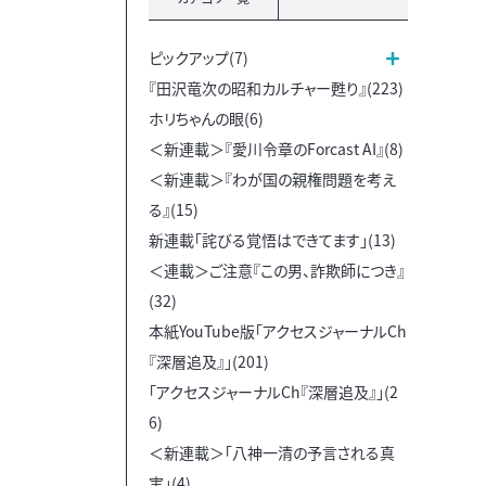
ピックアップ(7)
『田沢竜次の昭和カルチャー甦り』(223)
ホリちゃんの眼(6)
＜新連載＞『愛川令章のForcast AI』(8)
＜新連載＞『わが国の親権問題を考え
る』(15)
新連載「詫びる覚悟はできてます」(13)
＜連載＞ご注意『この男、詐欺師につき』
(32)
本紙YouTube版「アクセスジャーナルCh
『深層追及』」(201)
「アクセスジャーナルCh『深層追及』」(2
6)
＜新連載＞「八神一清の予言される真
実」(4)