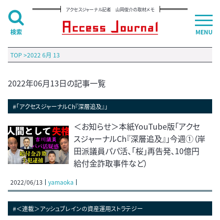
アクセスジャーナル記者 山岡俊介の取材メモ
検索
MENU
TOP
>
2022 6月 13
2022年06月13日の記事一覧
#「アクセスジャーナルCh『深層追及』」
＜お知らせ＞本紙YouTube版「アクセ
スジャーナルCh『深層追及』」今週①（岸
田派議員パパ活、「桜」再告発、10億円
給付金詐取事件など）
2022/06/13
yamaoka
#＜連載＞アッシュブレインの資産運用ストラテジー