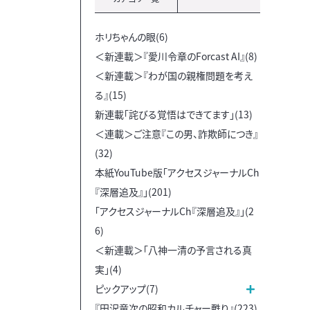
ホリちゃんの眼(6)
＜新連載＞『愛川令章のForcast AI』(8)
＜新連載＞『わが国の親権問題を考え
る』(15)
新連載「詫びる覚悟はできてます」(13)
＜連載＞ご注意『この男、詐欺師につき』
(32)
本紙YouTube版「アクセスジャーナルCh
『深層追及』」(201)
「アクセスジャーナルCh『深層追及』」(2
6)
＜新連載＞「八神一清の予言される真
実」(4)
ピックアップ(7)
『田沢竜次の昭和カルチャー甦り』(223)