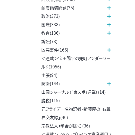
耐震偽装問題(35)
政治(373)
国際(338)
教育(136)
訴訟(73)
凶悪事件(166)
＜連載＞宝田陽平の兜町アンダーワー
ルド(1056)
主張(94)
防衛(144)
山岡ジャーナル（「東スポ」連載）(14)
脱税(115)
元フライデー名物記者・新藤厚の「右翼
界交友録」(46)
宗教法人（学会が除く）(36)
＜連載＞アッシュブレインの資産運用ス