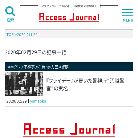
アクセスジャーナル記者 山岡俊介の取材メモ
検索
MENU
TOP
>
2020 2月 29
2020年02月29日の記事一覧
#半グレ,#不祥事,#右翼・暴力団,#警察
『フライデー』が暴いた警視庁“汚職警
官”の実名
2020/02/29
yamaoka