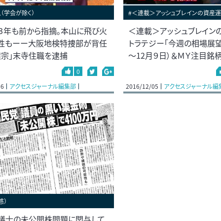
（学会が除く）
#＜連載＞アッシュブレインの資産運
３年も前から指摘。本山に飛び火
＜連載＞アッシュブレイン
性もーー大阪地検特捜部が背任
トラテジー「今週の相場展望
檗宗」末寺住職を逮捕
～12月９日）＆ＭＹ注目銘柄
0
06
アクセスジャーナル編集部
2016/12/05
アクセスジャーナル編
惑）
議士の未公開株問題に関与して