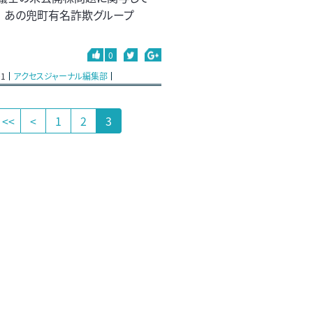
? あの兜町有名詐欺グループ
0
01
アクセスジャーナル編集部
<<
<
1
2
3