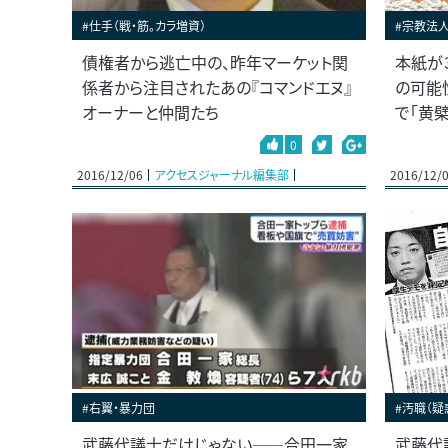
#仕手（戦・筋。カラ増資）
#宗教法人
債権者から逃亡中の、昨年マーケット関
本紙が
係者から注目されたあの『コマンドエヌ』
の可能
オーナーと仲間たち
で「黄
0
2016/12/06
アクセスジャーナル編集部
2016/12/
#右翼・暴力団
#汚職（疑
武藤代議士だけじゃない――合田一家
武藤代