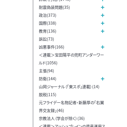
耐震偽装問題(35)
政治(373)
国際(338)
教育(136)
訴訟(73)
凶悪事件(166)
＜連載＞宝田陽平の兜町アンダーワー
ルド(1056)
主張(94)
防衛(144)
山岡ジャーナル（「東スポ」連載）(14)
脱税(115)
元フライデー名物記者・新藤厚の「右翼
界交友録」(46)
宗教法人（学会が除く）(36)
＜連載＞アッシュブレインの資産運用ス