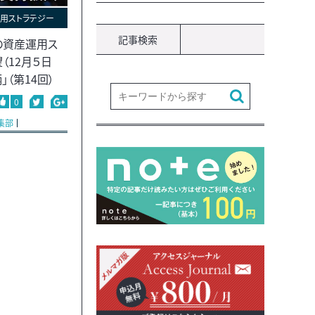
用ストラテジー
記事検索
の資産運用ス
（12月５日
」（第14回）
0
集部