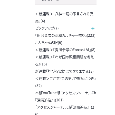
＜新連載＞「八神一清の予言される真
実」(4)
ピックアップ(7)
『田沢竜次の昭和カルチャー甦り』(223)
ホリちゃんの眼(6)
＜新連載＞『愛川令章のForcast AI』(8)
＜新連載＞『わが国の親権問題を考え
る』(15)
新連載「詫びる覚悟はできてます」(13)
＜連載＞ご注意『この男、詐欺師につき』
(32)
本紙YouTube版「アクセスジャーナルCh
『深層追及』」(201)
「アクセスジャーナルCh『深層追及』」(2
6)