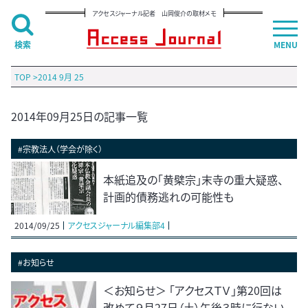
アクセスジャーナル記者 山岡俊介の取材メモ
検索
MENU
TOP
>
2014 9月 25
2014年09月25日の記事一覧
#宗教法人（学会が除く）
本紙追及の「黄檗宗」末寺の重大疑惑、
計画的債務逃れの可能性も
2014/09/25
アクセスジャーナル編集部4
#お知らせ
＜お知らせ＞ 「アクセスＴＶ」第20回は
改めて９月27日（土）午後３時に行ない