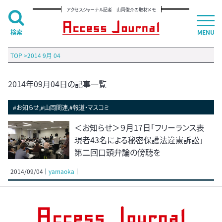
アクセスジャーナル記者 山岡俊介の取材メモ
検索
MENU
TOP
>
2014 9月 04
2014年09月04日の記事一覧
#お知らせ,#山岡関連,#報道・マスコミ
＜お知らせ＞９月17日「フリーランス表
現者43名による秘密保護法違憲訴訟」
第二回口頭弁論の傍聴を
2014/09/04
yamaoka