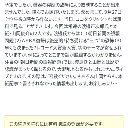
予定でしたが、機器の突然の故障により放映することが出来
ませんでした。謹んでお詫びいたします。改めまして、９月27日
（土）午後３時から行ないます。 当日、ココをクリックすれば無
料で見ることができます。 今回は常連の渡邉正次郎氏と本
紙・山岡俊介の２人です。 渡邉氏からは（１）朝日新聞の誤報
問題（２）ＡＳＫＡ復帰は絶望的！待ち受ける“三つ”の恐怖（３）
早くも決まった？レコード大賞新人賞、等のテーマが寄せられ
ていますが、例によってどこまで話が脱線するかわかりません。
注目の「朝日新聞の誤報問題」では、渡邉氏と山岡とは歴史
認識がまったく異なるので、大混乱となるかもしれません。ライ
ブですので、その際はご容赦ください。 もちろん山岡からも、本
紙記事で書ききれなかった情報も出します。お楽しみに！…
この続きを読むには有料購読の登録が必要です。