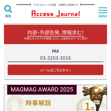
アクセスジャーナル記者 山岡俊介の取材メモ
検索
MENU
内部・外部告発、情報求む！
（弁護士などのプロが調査。ただし、公益性あるケースに限る）
FAX
03-3203-3018
メールはこちらから »