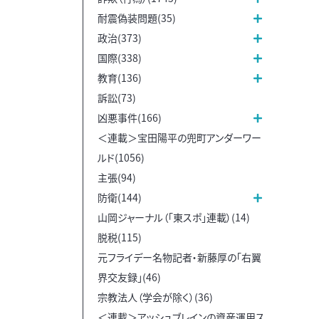
耐震偽装問題(35)
政治(373)
国際(338)
教育(136)
訴訟(73)
凶悪事件(166)
＜連載＞宝田陽平の兜町アンダーワー
ルド(1056)
主張(94)
防衛(144)
山岡ジャーナル（「東スポ」連載）(14)
脱税(115)
元フライデー名物記者・新藤厚の「右翼
界交友録」(46)
宗教法人（学会が除く）(36)
＜連載＞アッシュブレインの資産運用ス