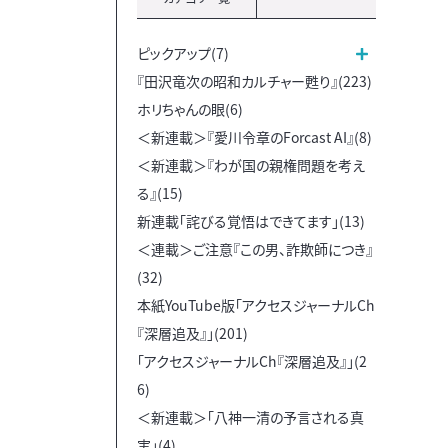
ピックアップ(7)
『田沢竜次の昭和カルチャー甦り』(223)
ホリちゃんの眼(6)
＜新連載＞『愛川令章のForcast AI』(8)
＜新連載＞『わが国の親権問題を考え
る』(15)
新連載「詫びる覚悟はできてます」(13)
＜連載＞ご注意『この男、詐欺師につき』
(32)
本紙YouTube版「アクセスジャーナルCh
『深層追及』」(201)
「アクセスジャーナルCh『深層追及』」(2
6)
＜新連載＞「八神一清の予言される真
実」(4)