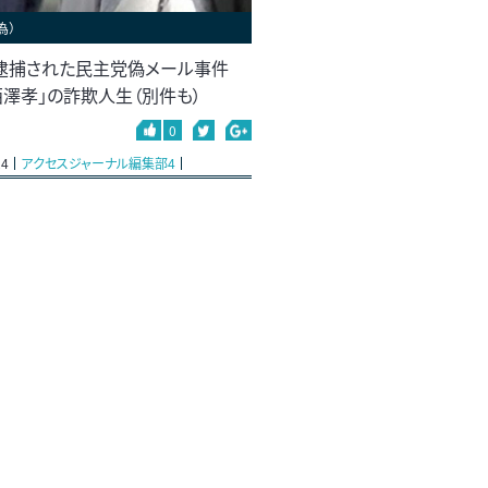
為）
逮捕された民主党偽メール事件
西澤孝」の詐欺人生（別件も）
0
24
アクセスジャーナル編集部4