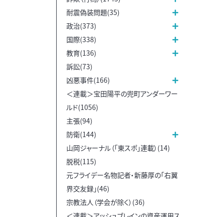
耐震偽装問題(35)
政治(373)
国際(338)
教育(136)
訴訟(73)
凶悪事件(166)
＜連載＞宝田陽平の兜町アンダーワー
ルド(1056)
主張(94)
防衛(144)
山岡ジャーナル（「東スポ」連載）(14)
脱税(115)
元フライデー名物記者・新藤厚の「右翼
界交友録」(46)
宗教法人（学会が除く）(36)
＜連載＞アッシュブレインの資産運用ス