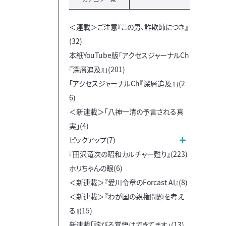
＜連載＞ご注意『この男、詐欺師につき』
(32)
本紙YouTube版「アクセスジャーナルCh
『深層追及』」(201)
「アクセスジャーナルCh『深層追及』」(2
6)
＜新連載＞「八神一清の予言される真
実」(4)
ピックアップ(7)
『田沢竜次の昭和カルチャー甦り』(223)
ホリちゃんの眼(6)
＜新連載＞『愛川令章のForcast AI』(8)
＜新連載＞『わが国の親権問題を考え
る』(15)
新連載「詫びる覚悟はできてます」(13)