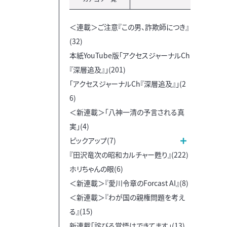
＜連載＞ご注意『この男、詐欺師につき』
(32)
本紙YouTube版「アクセスジャーナルCh
『深層追及』」(201)
「アクセスジャーナルCh『深層追及』」(2
6)
＜新連載＞「八神一清の予言される真
実」(4)
ピックアップ(7)
『田沢竜次の昭和カルチャー甦り』(222)
ホリちゃんの眼(6)
＜新連載＞『愛川令章のForcast AI』(8)
＜新連載＞『わが国の親権問題を考え
る』(15)
新連載「詫びる覚悟はできてます」(13)