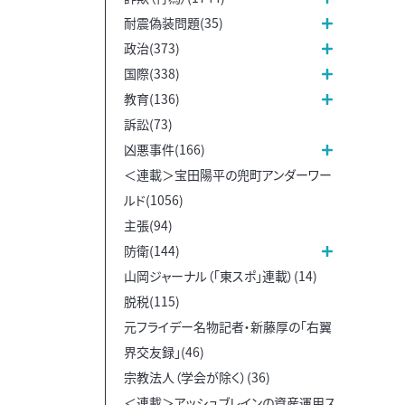
耐震偽装問題(35)
政治(373)
国際(338)
教育(136)
訴訟(73)
凶悪事件(166)
＜連載＞宝田陽平の兜町アンダーワー
ルド(1056)
主張(94)
防衛(144)
山岡ジャーナル（「東スポ」連載）(14)
脱税(115)
元フライデー名物記者・新藤厚の「右翼
界交友録」(46)
宗教法人（学会が除く）(36)
＜連載＞アッシュブレインの資産運用ス