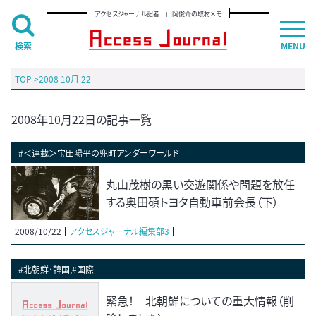
アクセスジャーナル記者 山岡俊介の取材メモ
検索
MENU
TOP
>
2008 10月 22
2008年10月22日の記事一覧
#＜連載＞宝田陽平の兜町アンダーワールド
丸山茂樹の黒い交遊関係や問題を放任
する奥田碩トヨタ自動車前会長（下）
2008/10/22
アクセスジャーナル編集部3
#北朝鮮・韓国,#国際
緊急！ 北朝鮮についての重大情報（削