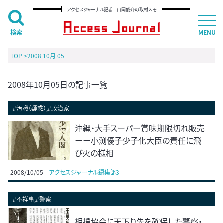
アクセスジャーナル記者 山岡俊介の取材メモ
検索
MENU
TOP
>
2008 10月 05
2008年10月05日の記事一覧
#汚職（疑惑）,#政治家
沖縄・大手スーパー賞味期限切れ販売
ーー小渕優子少子化大臣の責任に飛
び火の様相
2008/10/05
アクセスジャーナル編集部3
#不祥事,#警察
相撲協会に天下り先を確保した警察・